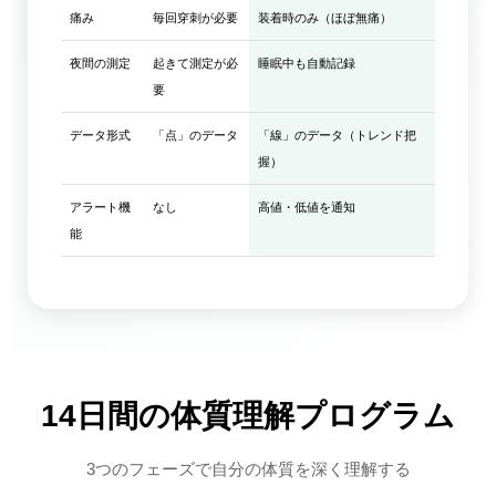
痛み
毎回穿刺が必要
装着時のみ（ほぼ無痛）
夜間の測定
起きて測定が必
睡眠中も自動記録
要
データ形式
「点」のデータ
「線」のデータ（トレンド把
握）
アラート機
なし
高値・低値を通知
能
14日間の体質理解プログラム
3つのフェーズで自分の体質を深く理解する