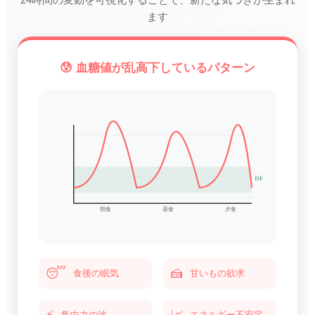
ます
😰 血糖値が乱高下しているパターン
目標範囲
朝食
昼食
夕食
😴
🍰
食後の眠気
甘いもの欲求