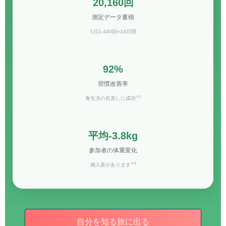
20,160回
測定データ蓄積
1日1,440回×14日間
92%
習慣改善率
※2
食生活の見直しに成功
平均-3.8kg
参加者の体重変化
※3
個人差があります
自分を知る旅に出る