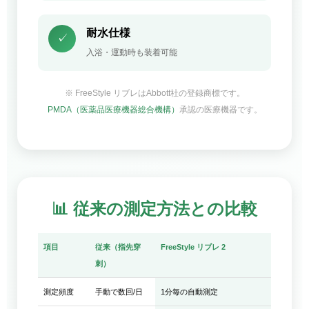
耐水仕様
✓
入浴・運動時も装着可能
※ FreeStyle リブレはAbbott社の登録商標です。
PMDA（医薬品医療機器総合機構）
承認の医療機器です。
📊 従来の測定方法との比較
項目
従来（指先穿
FreeStyle リブレ 2
刺）
測定頻度
手動で数回/日
1分毎の自動測定