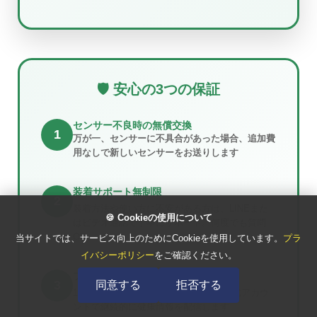
🛡️ 安心の3つの保証
センサー不良時の無償交換
1
万が一、センサーに不具合があった場合、追加費
用なしで新しいセンサーをお送りします
装着サポート無制限
2
装着方法や使い方に不安がある方は、LINEまた
🍪 Cookieの使用について
はビデオ通話で丁寧にサポート。何度でも質問
OK
当サイトでは、サービス向上のためにCookieを使用しています。
プラ
イバシーポリシー
をご確認ください。
プログラム終了後の継続サポート
3
同意する
拒否する
14日間のプログラム終了後も、LINE公式アカウ
ントで継続的に健康情報を配信します