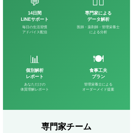
💬
👨‍⚕️
14日間
専門家による
LINEサポート
データ解析
毎日の生活習慣
医師・薬剤師・管理栄養士
アドバイス配信
による分析
📊
🍽️
個別解析
食事工夫
レポート
プラン
あなただけの
管理栄養士による
体質理解レポート
オーダーメイド提案
専門家チーム