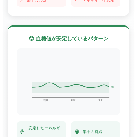
⚡
📈
集中力の波
エネルギー不安定
😊 血糖値が安定しているパターン
目標範囲
朝食
昼食
夕食
安定したエネルギ
💪
🧠
集中力持続
ー