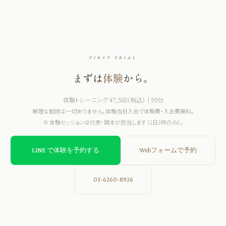
FIRST TRIAL
まずは
体験
から。
体験トレーニング ¥7,500（税込）｜90分
無理な勧誘は一切ありません。体験当日入会で体験費・入会費無料。
※ 体験セッションは代表・岡本が担当します（1日2枠のみ）。
LINE で体験を予約する
Webフォームで予約
03-6260-8926