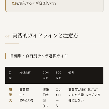
と」
を優先するのが合理的です。
実践的ガイドラインと注意点
05
目標別・負荷別テンポ選択ガイド
目
推奨負荷
CON
ECC
備考
標
局面
局面
筋
高負荷
爆発
コン
高負荷が主刺激。TUT
肥
(67-
的意
トロ
のため重量・レップを犠
大
85%1RM)
図
ー
牲にしない
(1-2
ル