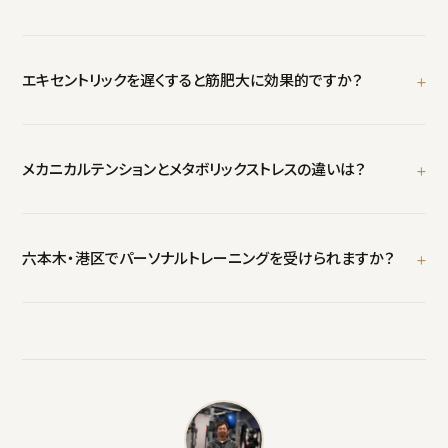
微細な違いより、爆発的な挙上意図と高負荷を優先するのが合理的
です。
4桁は「ECC / ボトムポーズ / CON / トップポーズ」の秒数です。Xは
「explosive（爆発的）」で最大速度での挙上を指します。4/0/X/0なら
エキセントリックを遅くすると筋肥大に効果的ですか？
「4秒で下ろし、停止なし、爆発的に挙上、停止なし」です。
研究結果は一貫していませんが、2-4秒程度のコントロールされた
ECC動作が、TUTを確保しつつ重量や反復回数を犠牲にしない妥当
メカニカルテンションとメタボリックストレスの違いは？
な範囲とされています。過度に遅くする必要はありません。
メカニカルテンションは筋線維が物理的に引き伸ばされる際の張力
で、高重量トレーニングで高まります。メタボリックストレスは持続的
六本木・港区でパーソナルトレーニングを受けられますか？
な筋収縮による血流制限と代謝物蓄積で、スロートレーニングで顕
著になります。いずれも筋肥大を促す刺激と考えられています。
はい。Disport Worldは六本木（六本木駅徒歩4分・鶯ビルB1）で、科
学的根拠に基づくパーソナルトレーニングを提供しています。動作テ
ンポを含む変数を、一人ひとりの目標に応じて最適化します。まずは
90分の体験でご相談ください。