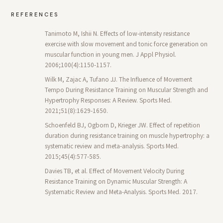
REFERENCES
Tanimoto M, Ishii N. Effects of low-intensity resistance
exercise with slow movement and tonic force generation on
muscular function in young men. J Appl Physiol.
2006;100(4):1150-1157.
Wilk M, Zajac A, Tufano JJ. The Influence of Movement
Tempo During Resistance Training on Muscular Strength and
Hypertrophy Responses: A Review. Sports Med.
2021;51(8):1629-1650.
Schoenfeld BJ, Ogborn D, Krieger JW. Effect of repetition
duration during resistance training on muscle hypertrophy: a
systematic review and meta-analysis. Sports Med.
2015;45(4):577-585.
Davies TB, et al. Effect of Movement Velocity During
Resistance Training on Dynamic Muscular Strength: A
Systematic Review and Meta-Analysis. Sports Med. 2017.