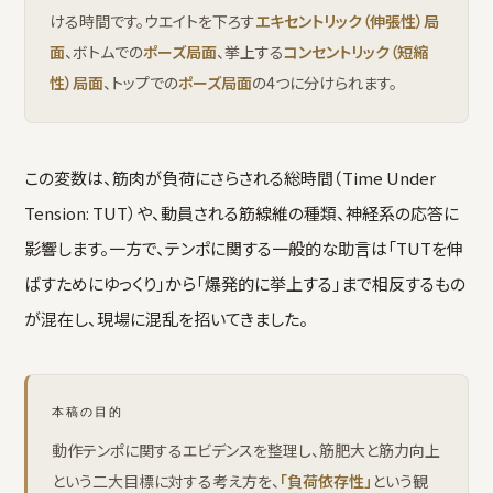
ける時間です。ウエイトを下ろす
エキセントリック（伸張性）局
面
、ボトムでの
ポーズ局面
、挙上する
コンセントリック（短縮
性）局面
、トップでの
ポーズ局面
の4つに分けられます。
この変数は、筋肉が負荷にさらされる総時間（Time Under
Tension: TUT）や、動員される筋線維の種類、神経系の応答に
影響します。一方で、テンポに関する一般的な助言は「TUTを伸
ばすためにゆっくり」から「爆発的に挙上する」まで相反するもの
が混在し、現場に混乱を招いてきました。
本稿の目的
動作テンポに関するエビデンスを整理し、筋肥大と筋力向上
という二大目標に対する考え方を、
「負荷依存性」
という観