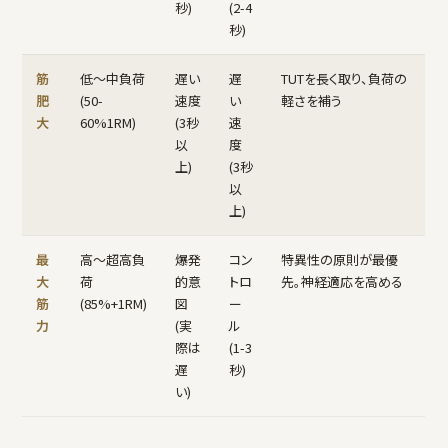
秒)
(2-4
秒)
筋
低〜中負荷
遅い
遅
TUTを長く取り、負荷の
肥
(50-
速度
い
軽さを補う
大
60%1RM)
(3秒
速
以
度
上)
(3秒
以
上)
最
高〜超高負
爆発
コン
特異性の原則が最優
大
荷
的意
トロ
先。神経適応を高める
筋
(85%+1RM)
図
ー
力
(実
ル
際は
(1-3
遅
秒)
い)