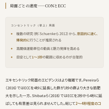
局面ごとの速度——CONとECC
コンセントリック（挙上）局面
複数の研究（例：Schuenkeら 2012）から、
意図的に速く、
爆発的に
行うことが推奨される
高閾値運動単位の動員と筋力発揮を高める
目安として
1〜2秒
の範囲に収めるのが合理的
エキセントリック局面のエビデンスはより複雑です。Pereiraら
（2016）ではECCを4秒に延長した群が1秒の群より大きな筋肥
大を示した一方、Shibataら（2018）ではECCを2秒から4秒に延
ばしても有意差は見られませんでした。総じて
2〜4秒程度のコ