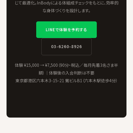
じて最適化。InBodyによる体組成チェックをもとに、効率的
な身体づくりを設計します。
LINEで体験を予約する
03-6260-8926
体験 ¥15,000 → ¥7,500（90分・税込／毎月先着3名さま半
額）｜体験後の入会判断は不要
東京都港区六本木3-15-21 鶯ビルB1（六本木駅徒歩4分）