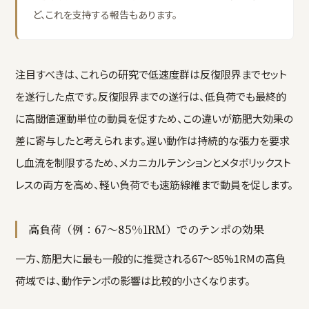
ど、これを支持する報告もあります。
注目すべきは、これらの研究で低速度群は反復限界までセット
を遂行した点です。反復限界までの遂行は、低負荷でも最終的
に高閾値運動単位の動員を促すため、この違いが筋肥大効果の
差に寄与したと考えられます。遅い動作は持続的な張力を要求
し血流を制限するため、メカニカルテンションとメタボリックスト
レスの両方を高め、軽い負荷でも速筋線維まで動員を促します。
高負荷（例：67〜85%1RM）でのテンポの効果
一方、筋肥大に最も一般的に推奨される67〜85%1RMの高負
荷域では、動作テンポの影響は比較的小さくなります。