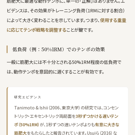
筋肥大に最適な動作テンポに、単一の「正解」はありません。エ
ビデンスは、その効果がトレーニング負荷（1RMに対する割合）
によって大きく変わることを示しています。つまり、
使用する重量
に応じてテンポ戦略を調整する
ことが鍵です。
低負荷（例：50%1RM）でのテンポの効果
一般に筋肥大には不十分とされる50%1RM程度の低負荷で
は、動作テンポを意図的に遅くすることが有効です。
研究エビデンス
Tanimoto & Ishii（2006、東京大学）の研究では、コンセン
トリック・エキセントリック両局面を
3秒ずつかける遅いテン
ポ（50%1RM）
が、1秒ずつの速いテンポよりも
有意に大きな
筋肥大
をもたらしたと報告されています。Usuiら（2016）な