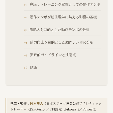
序論：トレーニング変数としての動作テンポ
動作テンポが筋生理学に与える影響の基礎
筋肥大を目的とした動作テンポの分析
筋力向上を目的とした動作テンポの分析
実践的ガイドラインと注意点
結論
執筆・監修：
岡本隼人
（日本スポーツ協会公認アスレティック
トレーナー〈JSPO-AT〉／TPI認定（Fitness 2／Power 2）｜