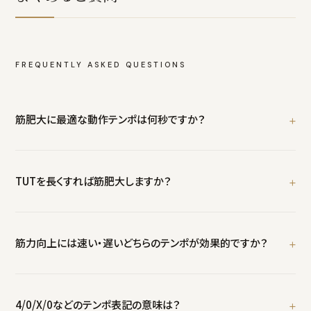
FREQUENTLY ASKED QUESTIONS
筋肥大に最適な動作テンポは何秒ですか？
負荷によって異なります。高負荷（67-85%1RM）ではCONを爆発的
意図で1-2秒、ECCを2-4秒。低負荷（50-60%1RM）では両局面とも
TUTを長くすれば筋肥大しますか？
3秒以上の遅いテンポが有効です。単一の正解はなく、負荷との組み
合わせで考えます。
TUTの延長は手段であり目的ではありません。高負荷ではメカニカ
ルテンションが主刺激のため、TUTのために重量やレップ数を犠牲
筋力向上には速い・遅いどちらのテンポが効果的ですか？
にすると逆効果になり得ます。低負荷の場合にTUT延長が効果的で
す。
最大筋力向上では、CON局面での「最大速度で挙げようとする意図」
が重要です。高負荷を扱うこと自体が支配的な刺激のため、テンポの
4/0/X/0などのテンポ表記の意味は？