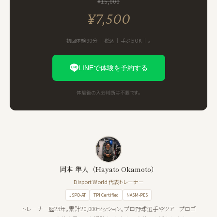
¥15,000
¥7,500
初回体験 90分 ｜ 税込 ｜ 手ぶらOK ｜ 。
LINEで体験を予約する
体験後の入会判断は不要です。
岡本 隼人（Hayato Okamoto）
Disport World 代表トレーナー
JSPO-AT
TPI Certified
NASM-PES
トレーナー歴23年。累計20,000セッション。プロ野球選手やツアープロゴ