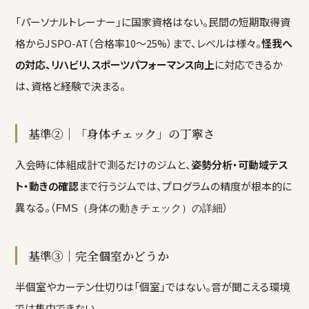
「パーソナルトレーナー」に国家資格はない。民間の短期取得資
格からJSPO-AT（合格率10〜25%）まで、レベルは様々。
怪我へ
の対応、リハビリ、スポーツパフォーマンス向上
に対応できるか
は、資格と経験で決まる。
基準②｜「身体チェック」の丁寧さ
入会時に体組成計で測るだけのジムと、
姿勢分析・可動域テス
ト・動きの確認
まで行うジムでは、プログラムの精度が根本的に
異なる。（
）
FMS（身体の動きチェック）の詳細
基準③｜完全個室かどうか
半個室やカーテン仕切りは「個室」ではない。音が聞こえる環境
では集中できない。