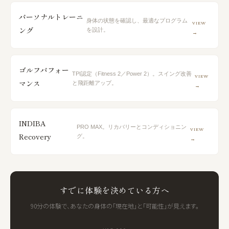
パーソナルトレーニ
身体の状態を確認し、最適なプログラム
VIEW
ング
を設計。
→
ゴルフパフォー
TPI認定（Fitness 2／Power 2）。スイング改善
VIEW
マンス
と飛距離アップ。
→
INDIBA
PRO MAX。リカバリーとコンディショニン
VIEW
Recovery
グ。
→
すでに体験を決めている方へ
90分の体験で、あなたの身体の「現在地」と「可能性」が見えます。