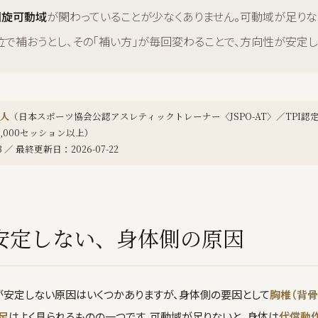
回旋可動域
が関わっていることが少なくありません。可動域が足りな
で補おうとし、その「補い方」が毎回変わることで、方向性が安定し
人
（日本スポーツ協会公認アスレティックトレーナー〈JSPO-AT〉／TPI認定（Fi
20,000セッション以上）
3 ／ 最終更新日：2026-07-22
安定しない、身体側の原因
が安定しない原因はいくつかありますが、身体側の要因として
胸椎（背
足
はよく見られるものの一つです。可動域が足りないと、身体は
代償動