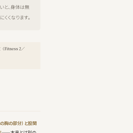
いと、身体は無
にくくなります。
tness 2／
骨の胸の部分）と股関
作
——本来とは別の