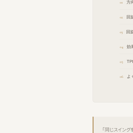
方
回
回
効
T
よ
「同じスイング