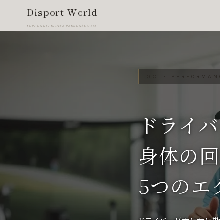
Disport World
ROPPONGI PRIVATE PERSONAL GYM
GOLF PERFORMAN
ドライバ
身体の回
5つのエ