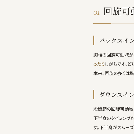
回旋可
01
バックスイ
胸椎の回旋可動域が
ったり
しがちです。ど
本来、回旋の多くは
ダウンスイ
股関節の回旋可動域
下半身のタイミングが
す。下半身がスムーズ