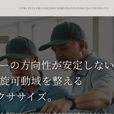
CONCEPT
GYM
GOLF
JUNIOR
INDIBA
VOICE
PRICE
ACCESS
BLOG
CE
ーの方向性が安定しな
旋可動域を整える
クササイズ。