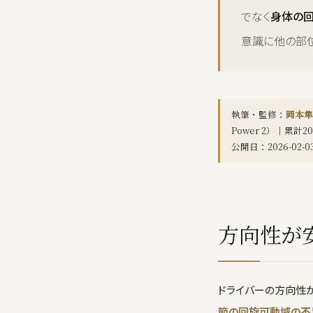
でなく
身体の
意識に他の部位
執筆・監修：
岡本隼
Power 2）｜累計
公開日：2026-02-0
方向性が
ドライバーの方向性
節の回旋可動域の不