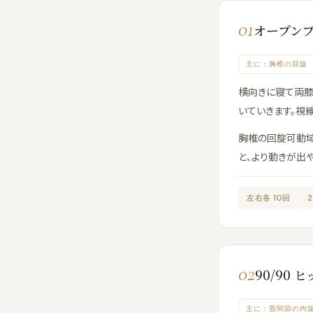
01
オープン
主に：胸椎の回旋
横向きに寝て両膝
いていきます。視
胸椎の回旋可動域
と、より動きが出や
左右各 10回
02
90/90
主に：股関節の内