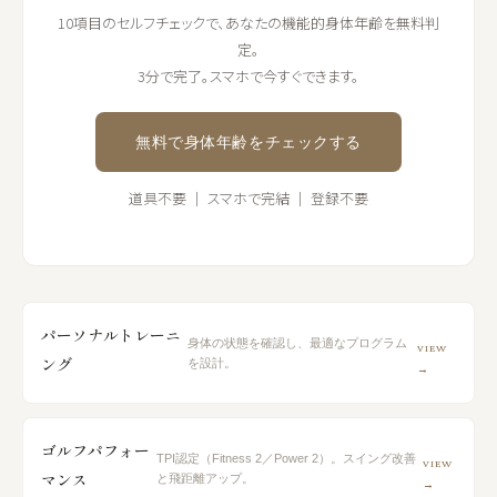
10項目のセルフチェックで、あなたの機能的身体年齢を無料判
定。
3分で完了。スマホで今すぐできます。
無料で身体年齢をチェックする
道具不要 ｜ スマホで完結 ｜ 登録不要
パーソナルトレーニ
身体の状態を確認し、最適なプログラム
VIEW
ング
を設計。
→
ゴルフパフォー
TPI認定（Fitness 2／Power 2）。スイング改善
VIEW
マンス
と飛距離アップ。
→