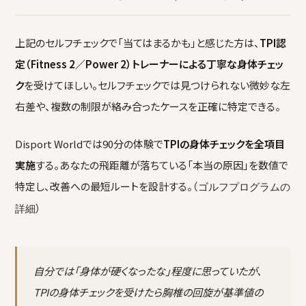
上記のセルフチェックで「当てはまるかも」と感じた方は、
TPI認
定（Fitness 2／Power 2）トレーナーによる丁寧な身体チェッ
ク
を受けてほしい。セルフチェックでは見つけられない微妙な左
右差や、複数の制限が絡み合ったケースを正確に特定できる。
Disport Worldでは90分の体験で
TPIの身体チェックを全項目
実施
する。あなたの飛距離が落ちている「本当の原因」を数値で
特定し、改善への最短ルートを設計する。（
ゴルフプログラムの
）
詳細
自分では「身体が硬くなったな」程度に思っていたが、
TPIの身体チェックを受けたら胸椎の回旋が基準値の