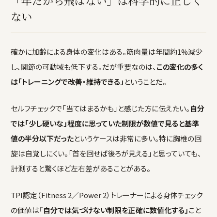
「年だから飛ばない」は科学的に正しく
ない
確かに加齢による身体の変化はある。筋肉量は年間約1%減少
し、関節の可動域も低下する。だが重要なのは、
この変化の多く
は「トレーニングで改善・維持できる」
ということだ。
セルフチェックで「当てはまるかも」と感じた方に伝えたい。
自分
では「少し硬いな」程度に思っていた制限が数値で見ると基準
値の半分以下だった
というケースは非常に多い。特に胸椎の回
旋は自覚しにくい。「首を回せば後ろが見える」と思っていても、
計測すると驚くほど左右差があることがある。
TPI認定（Fitness 2／Power 2）トレーナーによる身体チェック
の価値は
「自分では気づけない制限を正確に数値化する」
こと