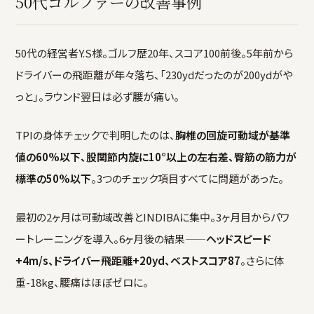
50代ゴルファーの改善事例
50代の経営者Y.S様。ゴルフ歴20年、スコア100前後。5年前から
ドライバーの飛距離が年々落ち、「230ydだったのが200ydがや
っと」。ラウンド翌日は必ず腰が痛い。
TPIの身体チェックで判明したのは、
胸椎の回旋可動域が基準
値の60%以下、股関節内旋に10°以上の左右差、臀筋の筋力が
標準の50%以下
。3つのチェック項目すべてに問題があった。
最初の2ヶ月は可動域改善とINDIBAに集中。3ヶ月目からパワ
ートレーニングを導入。6ヶ月後の結果——
ヘッドスピード
+4m/s、ドライバー飛距離+20yd、ベストスコア87
。さらに体
重-18kg、腰痛はほぼゼロに。