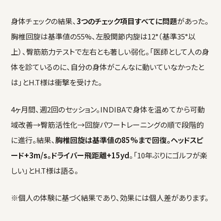
身体チェックの結果、
3つのチェック項目すべてに問題
があった。
胸椎回旋は基準値の55%、左股関節内旋は12°（基準35°以
上）、臀筋筋力テストで左右とも著しい弱化。「医師として人の身
体を診ているのに、自分の身体がこんなに動いていなかったと
は」とH.T様は衝撃を受けた。
4ヶ月間、週2回のセッション。INDIBAで身体を温めてから可動
域改善→臀筋活性化→回旋パワートレーニングの順で段階的
に進行。結果、
胸椎回旋は基準値の85%まで回復。ヘッドスピ
ード+3m/s。ドライバー飛距離+15yd
。「10年ぶりにゴルフが楽
しい」とH.T様は語る。
※個人の体験に基づく結果であり、効果には個人差があります。