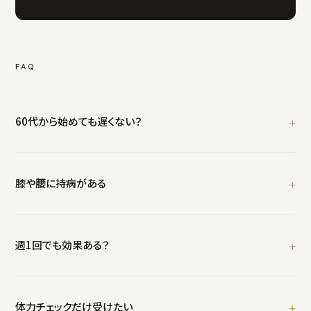
FAQ
60代から始めても遅くない？
遅くありません。筋力低下を鈍化させるだけでも大きな効果。
膝や腰に持病がある
JSPO-ATが既往歴を考慮し安全なプログラムを設計。
週1回でも効果ある？
あります。自宅モビリティ併用で効果最大化。
体力チェックだけ受けたい