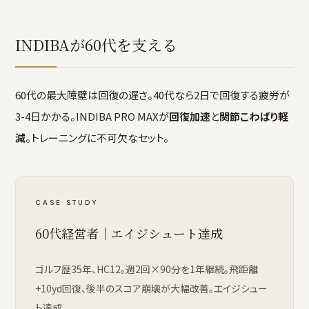
INDIBAが60代を支える
60代の最大障壁は回復の遅さ。40代なら2日で回復する疲労が
3-4日かかる。INDIBA PRO MAXが
回復加速
と
関節こわばり軽
減
。トレーニングに不可欠なセット。
CASE STUDY
60代経営者｜エイジシュート達成
ゴルフ歴35年、HC12。週2回×90分を1年継続。飛距離
+10yd回復、後半のスコア崩壊が大幅改善。エイジシュー
ト達成。