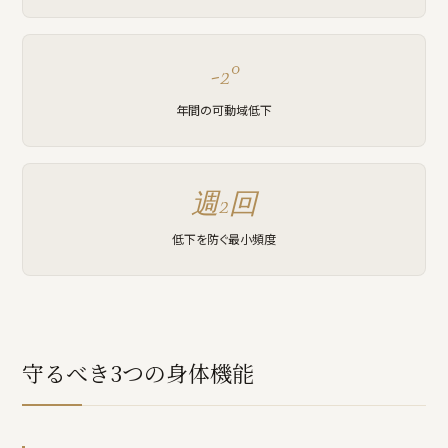
-2°
年間の可動域低下
週2回
低下を防ぐ最小頻度
守るべき3つの身体機能