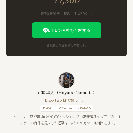
¥7,500
初回体験 90分 ｜ 税込 ｜ 手ぶらOK ｜ 。
LINEで体験を予約する
体験後の入会判断は不要です。
岡本 隼人（Hayato Okamoto）
Disport World 代表トレーナー
JSPO-AT
TPI Certified
NASM-PES
トレーナー歴23年。累計20,000セッション。プロ野球選手やツアープロゴ
ルファーの身体を見てきた経験を、あなたの身体にも活かします。