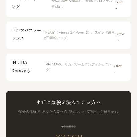
身体の状態を確認し、最適なプログラム
VIEW
ング
を設計。
→
ゴルフパフォー
TPI認定（Fitness 2／Power 2）。スイング改善
VIEW
マンス
と飛距離アップ。
→
INDIBA
PRO MAX。リカバリーとコンディショニン
VIEW
Recovery
グ。
→
すでに体験を決めている方へ
90分の体験で、あなたの身体の「現在地」と「可能性」が見えます。
¥15,000