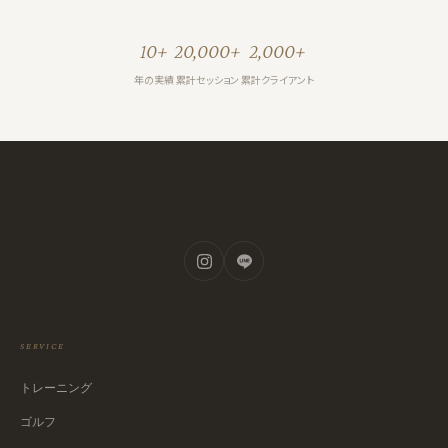
10+
20,000+
2,000+
年の実績
累計セッション
累計クライアント
SERVICE
トレーニング
ゴルフ