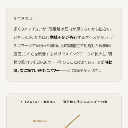
専門家視点
多くのアマチュアが「飛距離は筋力が足りないから出ない」
と考えるが、実際は
可動域不足が先行
するケースが多い。デ
スクワークで固まった胸椎、長時間座位で短縮した股関節
屈筋、これらを改善するだけでスイングアークが拡大し、現
状の筋力でも10-20ヤード伸びることはよくある。
まず可動
域、次に筋力、最後にパワー
——この順序が大切だ。
X-FACTOR（捻転差）——飛距離を生むエネルギーの源
肩の回旋 約90°