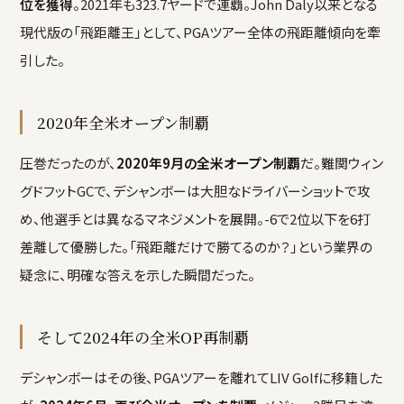
位を獲得
。2021年も323.7ヤードで連覇。John Daly以来となる
現代版の「飛距離王」として、PGAツアー全体の飛距離傾向を牽
引した。
2020年全米オープン制覇
圧巻だったのが、
2020年9月の全米オープン制覇
だ。難関ウィン
グドフットGCで、デシャンボーは大胆なドライバーショットで攻
め、他選手とは異なるマネジメントを展開。-6で2位以下を6打
差離して優勝した。「飛距離だけで勝てるのか？」という業界の
疑念に、明確な答えを示した瞬間だった。
そして2024年の全米OP再制覇
デシャンボーはその後、PGAツアーを離れてLIV Golfに移籍した