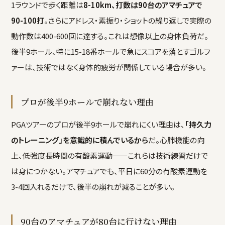
1ラウンドで歩く距離は
8-10km、打数は90台のアマチュアで
90-100打
。さらにアドレス・素振り・ショットの繰り返しで実際の
動作数は400-600回に達する。これは想像以上の身体負荷だ。
後半9ホール、特に15-18番ホールで急にスコアを落とすゴルフ
ァーは、技術ではなく身体的疲労が関係している場合が多い。
プロが後半9ホールで崩れない理由
PGAツアーのプロが後半9ホールで崩れにくい理由は、
「持久力
のトレーニング」を意識的に積んでいるから
だ。心肺機能の向
上、低強度長時間の有酸素運動——これらは技術練習だけで
は身につかない。アマチュアでも、平日に60分の有酸素運動を
3-4回入れるだけで、後半の崩れが減ることが多い。
90台のアマチュアが80台に行けない理由