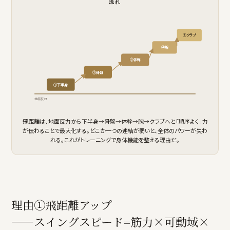
流れ
⑤クラブ
④腕
③体幹
②骨盤
①下半身
地面反力
飛距離は、地面反力から下半身→骨盤→体幹→腕→クラブへと「順序よく」力
が伝わることで最大化する。どこか一つの連結が弱いと、全体のパワーが失わ
れる。これがトレーニングで身体機能を整える理由だ。
理由①飛距離アップ
——スイングスピード=筋力×可動域×