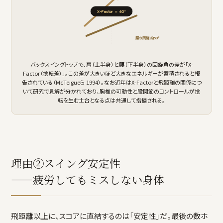
X-Factor ＝ 40°
腰の回旋 約50°
バックスイングトップで、肩（上半身）と腰（下半身）の回旋角の差が「X-
Factor（捻転差）」。この差が大きいほど大きなエネルギーが蓄積されると報
告されている（McTeigueら 1994）。なお近年はX-Factorと飛距離の関係につ
いて研究で見解が分かれており、胸椎の可動性と股関節のコントロールが捻
転を生む土台となる点は共通して指摘される。
理由②スイング安定性
——疲労してもミスしない身体
飛距離以上に、スコアに直結するのは「安定性」だ。最後の数ホ