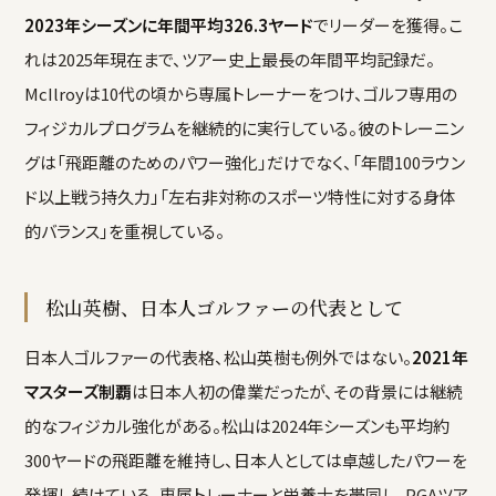
2023年シーズンに年間平均326.3ヤード
でリーダーを獲得。こ
れは2025年現在まで、ツアー史上最長の年間平均記録だ。
McIlroyは10代の頃から専属トレーナーをつけ、ゴルフ専用の
フィジカルプログラムを継続的に実行している。彼のトレーニン
グは「飛距離のためのパワー強化」だけでなく、「年間100ラウン
ド以上戦う持久力」「左右非対称のスポーツ特性に対する身体
的バランス」を重視している。
松山英樹、日本人ゴルファーの代表として
日本人ゴルファーの代表格、松山英樹も例外ではない。
2021年
マスターズ制覇
は日本人初の偉業だったが、その背景には継続
的なフィジカル強化がある。松山は2024年シーズンも平均約
300ヤードの飛距離を維持し、日本人としては卓越したパワーを
発揮し続けている。専属トレーナーと栄養士を帯同し、PGAツア