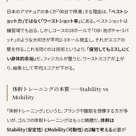
日本のアマチュアの多くが「90台で停滞」する理由は、
「ベストシ
ョット力」ではなく「ワーストショット率」
にある。ベストショットは
練習場でも出る、しかしコースの18ホールで「OB・池ポチャ・3パ
ット」のような大叩きが平均2-3ホール発生し、それがスコアの
壁を作る。これを防ぐのは技術というより、
「疲労してもミスしにく
い身体的余裕」
だ。フィジカルが整うと、ワーストスコアが上が
り、結果として平均スコアが下がる。
体幹トレーニングの本質——Stability vs
Mobility
「体幹トレーニング」というと、プランクや腹筋を想像する方が多
いが、ゴルフの体幹トレーニングはもっと精緻だ。
体幹は
Stability（安定性）とMobility（可動性）の2軸で考える
必要が