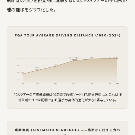
飛距離の伸びを視覚的に理解するため、PGAツアーの平均飛距
離の推移をグラフ化した。
PGA TOUR AVERAGE DRIVING DISTANCE (1980-2024)
320y
300.2y
299y
296y
300y line
2020 デシャンボー
300y
293y
フィジカル強化
279y
280y
1997 Daly
267y
初の300y
260y
257y
240y
1980
1990
2000
2010
2018
2022
2024
PGAツアーの平均飛距離は40年間で約45ヤード（17.5%）伸長した。これは技
術革新だけでは説明できず、選手の身体的進化が大きく寄与している。
運動連鎖（KINEMATIC SEQUENCE）——地面から始まる力の