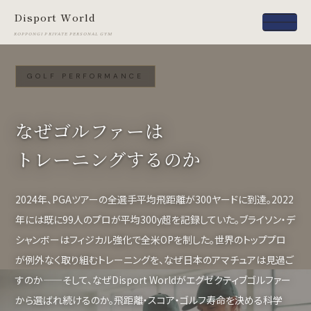
Disport World
ROPPONGI PRIVATE PERSONAL GYM
GOLF PERFORMANCE
なぜゴルファーは
トレーニングするのか
2024年、PGAツアーの全選手平均飛距離が300ヤードに到達。2022
年には既に99人のプロが平均300y超を記録していた。ブライソン・デ
シャンボーはフィジカル強化で全米OPを制した。世界のトッププロ
が例外なく取り組むトレーニングを、なぜ日本のアマチュアは見過ご
すのか——そして、なぜDisport Worldがエグゼクティブゴルファー
から選ばれ続けるのか。飛距離・スコア・ゴルフ寿命を決める科学