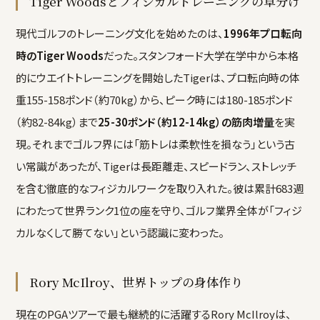
Tiger Woodsとフィジカルトレーニングの草分け
現代ゴルフのトレーニング文化を始めたのは、
1996年プロ転向
時のTiger Woods
だった。スタンフォード大学在学中から本格
的にウエイトトレーニングを開始したTigerは、プロ転向時の体
重155-158ポンド（約70kg）から、ピーク時には180-185ポンド
（約82-84kg）まで
25-30ポンド（約12-14kg）の筋肉増量
を実
現。それまでゴルフ界には「筋トレは柔軟性を損なう」という古
い常識があったが、Tigerは長距離走、スピードラン、ストレッチ
を含む徹底的なフィジカルワークを取り入れた。彼は累計683週
にわたって世界ランク1位の座を守り、ゴルフ業界全体が「フィジ
カルなくして勝てない」という認識に変わった。
Rory McIlroy、世界トップの身体作り
現在のPGAツアーで最も継続的に活躍するRory McIlroyは、