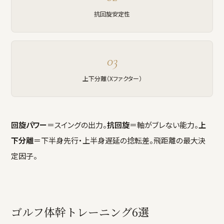
抗回旋安定性
03
上下分離（Xファクター）
回旋パワー
＝スイングの出力。
抗回旋
＝軸がブレない能力。
上
下分離
＝下半身先行・上半身遅延の捻転差。飛距離の最大決
定因子。
ゴルフ体幹トレーニング6選