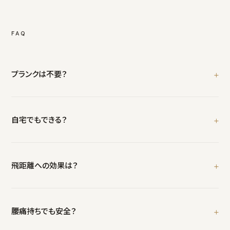
FAQ
プランクは不要？
優先度は低い。メインは回旋パワーと抗回旋に。
自宅でもできる？
デッドバグ、パロフプレス（バンド代替）は自宅で可能。
飛距離への効果は？
4-8週間でヘッドスピード2-5mph向上が典型的。
腰痛持ちでも安全？