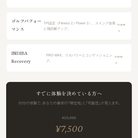
ゴルフパフォー
TPI認定（Fitness 2／Power 2）。スイング改善
VIEW
マンス
と飛距離アップ。
→
INDIBA
PRO MAX。リカバリーとコンディショニン
VIEW
Recovery
グ。
→
すでに体験を決めている方へ
90分の体験で、あなたの身体の「現在地」と「可能性」が見えます。
¥15,000
¥7,500