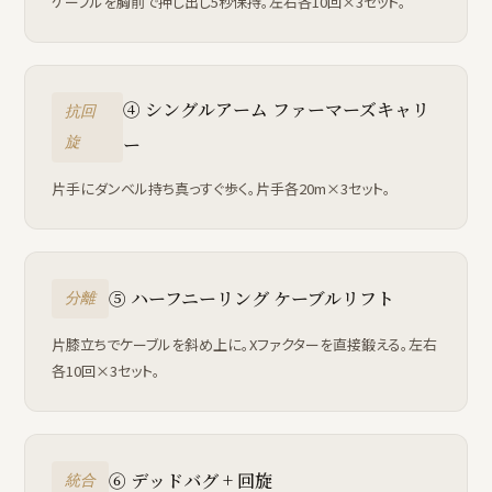
ケーブルを胸前で押し出し5秒保持。左右各10回×3セット。
④ シングルアーム ファーマーズキャリ
抗回
ー
旋
片手にダンベル持ち真っすぐ歩く。片手各20m×3セット。
⑤ ハーフニーリング ケーブルリフト
分離
片膝立ちでケーブルを斜め上に。Xファクターを直接鍛える。左右
各10回×3セット。
⑥ デッドバグ + 回旋
統合