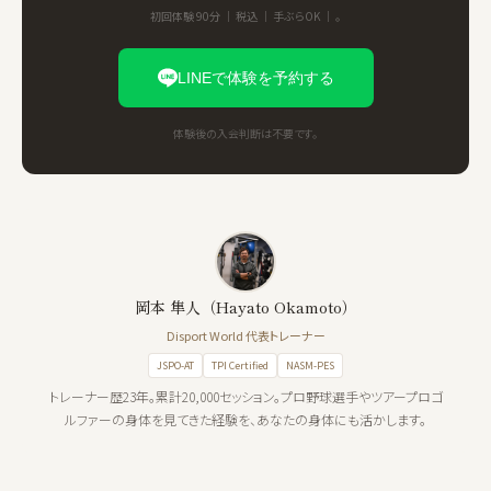
初回体験 90分 ｜ 税込 ｜ 手ぶらOK ｜ 。
LINEで体験を予約する
体験後の入会判断は不要です。
岡本 隼人（Hayato Okamoto）
Disport World 代表トレーナー
JSPO-AT
TPI Certified
NASM-PES
トレーナー歴23年。累計20,000セッション。プロ野球選手やツアープロゴ
ルファーの身体を見てきた経験を、あなたの身体にも活かします。