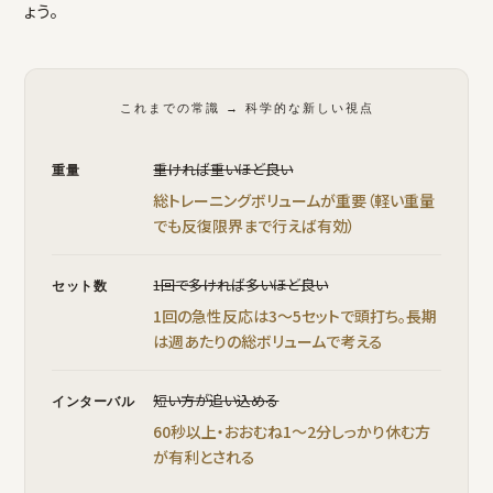
ょう。
これまでの常識 → 科学的な新しい視点
重ければ重いほど良い
重量
総トレーニングボリュームが重要（軽い重量
でも反復限界まで行えば有効）
1回で多ければ多いほど良い
セット数
1回の急性反応は3〜5セットで頭打ち。長期
は週あたりの総ボリュームで考える
短い方が追い込める
インターバル
60秒以上・おおむね1〜2分しっかり休む方
が有利とされる