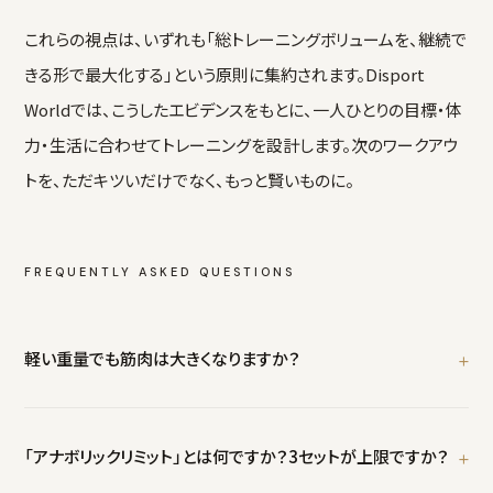
これらの視点は、いずれも「総トレーニングボリュームを、継続で
きる形で最大化する」という原則に集約されます。Disport
Worldでは、こうしたエビデンスをもとに、一人ひとりの目標・体
力・生活に合わせてトレーニングを設計します。次のワークアウ
トを、ただキツいだけでなく、もっと賢いものに。
FREQUENTLY ASKED QUESTIONS
軽い重量でも筋肉は大きくなりますか？
はい。1RMの30%程度の低強度でも、反復限界まで行えば高強度に
近い筋肥大効果が期待できます。ただし「軽いから効く」のではなく
「アナボリックリミット」とは何ですか？3セットが上限ですか？
「反復限界まで追い込むこと」が条件です。重要なのは総トレーニン