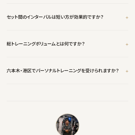
グボリューム（重量×レップ数×セット数）です。
1回のトレーニング直後の急性の筋タンパク質合成（MPS）が、3〜5セ
ットあたりで頭打ちになる現象です。ただしこれは「急性反応」の話
セット間のインターバルは短い方が効果的ですか？
で、「長期の筋肥大では3セットが上限」という意味ではありません。
長期の筋肥大では、週あたりの総ボリュームが多いほど有利になる
いいえ。近年「ホルモン仮説」は見直されています。2024年のベイズメ
傾向（収穫逓減はあり）が示されています。1回のセット数と週の総ボ
タアナリシス（Singerら）では、60秒以上の休憩が筋肥大にやや有利
総トレーニングボリュームとは何ですか？
リュームを分けて考えるのが正確です。
な傾向が示されました。差は比較的小さく対象の多くが未経験者で
すが、各セットの質を保つ意味でも、おおむね1〜2分以上の休憩がお
「重量×セット数×レップ数」で表される総負荷量です。筋肥大を左
すすめです。
右する中心的な要素で、インターバルの長短に関わらず、総ボリュー
六本木・港区でパーソナルトレーニングを受けられますか？
ムが揃えば筋肥大効果は概ね同等とされています（Longoらほか）。
はい。Disport Worldは六本木（六本木駅徒歩4分・鶯ビルB1）で、科
学的根拠に基づくパーソナルトレーニングを提供しています。総トレ
ーニングボリュームを含む変数を、一人ひとりの目標に応じて最適化
します。まずは90分の体験でご相談ください。