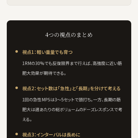
4つの視点のまとめ
視点1：軽い重量でも育つ
1RMの30%でも反復限界まで行えば、高強度に近い筋
肥大効果が期待できる。
視点2：セット数は「急性」と「長期」を分けて考える
1回の急性MPSは3〜5セットで頭打ち。一方、長期の筋
肥大は週あたりの総ボリュームのドーズレスポンスで考
える。
視点3：インターバルは長めに