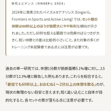
研究エビデンス（SINGERら 2024）
2024年に発表されたベイズメタアナリシス（Singerら、
Frontiers in Sports and Active Living）では、
セット間の
休憩は60秒以上のほうが筋肥大にやや有利
な傾向が示さ
れました。ただし60秒を超える範囲では効果のばらつきが大
きく、短い休憩との差は比較的小さいこと、また対象の多くが
トレーニング未経験者である点には注意が必要です。
過去の単一研究では、休憩1分群が筋断面積5.1%増に対し、2.5
分群が12.3%増と報告した例もあります。これらを総合すると、
「最低でも60秒以上、おおむね1〜2分以上の休憩を取る」
のが、
現状の無理のない目安と言えます。短く追い込むこと自体が目
的化すると、各セットの質が落ちる点に注意が必要です。