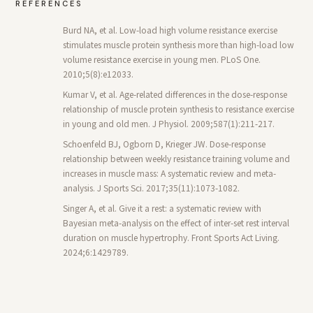
REFERENCES
Burd NA, et al. Low-load high volume resistance exercise
stimulates muscle protein synthesis more than high-load low
volume resistance exercise in young men. PLoS One.
2010;5(8):e12033.
Kumar V, et al. Age-related differences in the dose-response
relationship of muscle protein synthesis to resistance exercise
in young and old men. J Physiol. 2009;587(1):211-217.
Schoenfeld BJ, Ogborn D, Krieger JW. Dose-response
relationship between weekly resistance training volume and
increases in muscle mass: A systematic review and meta-
analysis. J Sports Sci. 2017;35(11):1073-1082.
Singer A, et al. Give it a rest: a systematic review with
Bayesian meta-analysis on the effect of inter-set rest interval
duration on muscle hypertrophy. Front Sports Act Living.
2024;6:1429789.