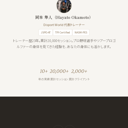
岡本 隼人（Hayato Okamoto）
Disport World 代表トレーナー
JSPO-AT
TPI Certified
NASM-PES
トレーナー歴23年。累計20,000セッション。プロ野球選手やツアープロゴ
ルファーの身体を見てきた経験を、あなたの身体にも活かします。
10+
20,000+
2,000+
年の実績
累計セッション
累計クライアント