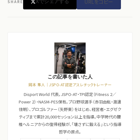
URLをコピー
SHARE
Xでシェアする
レーナーによる科学的な身体評価とINDIBA PRO MAXを組み合わ
せた指導が受けられます。平日7:00〜22:00営業。
この記事を書いた人
岡本 隼人｜JSPO-AT認定アスレチックトレーナー
Disport World 代表。JSPO-AT・TPI認定（Fitness 2／
Power 2）・NASM-PES保有。プロ野球選手（赤羽由紘・渡邊
佳明）、プロゴルファー（矢野東）をはじめ、経営者・エグゼク
ティブまで累計20,000セッション以上を指導。中学時代の腰
椎ヘルニアからの復帰経験が、「壊さずに鍛える」という指導
哲学の原点。