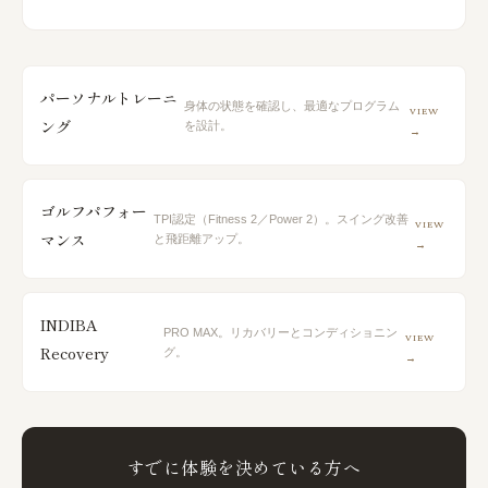
パーソナルトレーニ
身体の状態を確認し、最適なプログラム
VIEW
ング
を設計。
→
ゴルフパフォー
TPI認定（Fitness 2／Power 2）。スイング改善
VIEW
マンス
と飛距離アップ。
→
INDIBA
PRO MAX。リカバリーとコンディショニン
VIEW
Recovery
グ。
→
すでに体験を決めている方へ