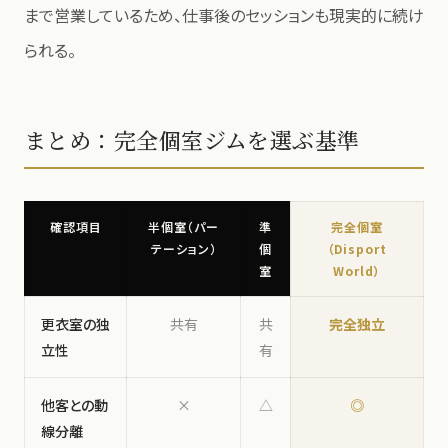
まで営業しているため、仕事後のセッションも現実的に続け
られる。
まとめ：完全個室ジムを選ぶ基準
確認項目
半個室（パー
準
完全個室
テーション）
個
（Disport
室
World）
更衣室の独
共有
共
完全独立
立性
有
他客との動
×
△
◎
線分離