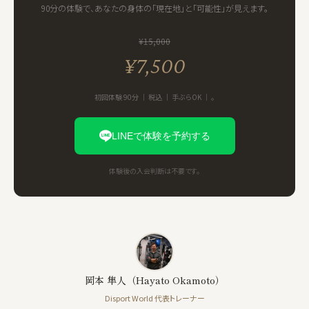
90分の体験で、あなたの身体の「現在地」と「可能性」が見えます。
¥15,000
¥7,500
初回体験 90分 ｜ 税込 ｜ 手ぶらOK ｜ 。
LINEで体験を予約する
体験後の入会判断は不要です。
岡本 隼人（Hayato Okamoto）
Disport World 代表トレーナー