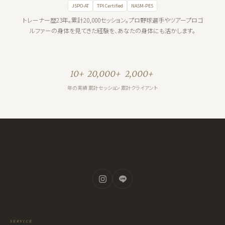
JSPO-AT
TPI Certified
NASM-PES
トレーナー歴23年。累計20,000セッション。プロ野球選手やツアープロゴ
ルファーの身体を見てきた経験を、あなたの身体にも活かします。
10+
20,000+
2,000+
年の実績
累計セッション
累計クライアント
SERVICE