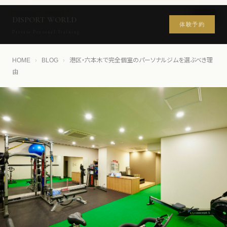
Disport World
DISPORT WORLD
ROPPONGI PRIVATE PERSONAL GYM
体験予約
Private Personal Training
›
›
港区・六本木で完全個室のパーソナルジムを選ぶべき理
HOME
BLOG
由