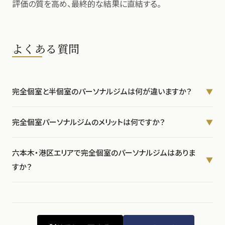
評価の質を高め、最終的な結果に直結する。
よくある質問
完全個室と半個室のパーソナルジムは何が違いますか？
▼
完全個室は入退室から更衣室まで他の利用者と動線が完全に分離
完全個室パーソナルジムのメリットは何ですか？
▼
されており、他者の視線・音が一切入らない空間です。半個室はパー
テーションや衝立で仕切られているだけで、廊下や更衣室・待合は
主に3つあります。①プライバシーの完全保護（身体の悩みや変化を
六本木・港区エリアで完全個室のパーソナルジムはありま
共有されています。プライバシーの質が根本的に異なります。
他者に知られない）②集中力の向上（外的ノイズなしにトレーナーと
▼
すか？
1対1に集中できる）③身体評価の精度向上（リラックス状態で正確
なデータが取れる）。特に経営者・エグゼクティブにとって、時間効率
Disport Worldは六本木駅・六本木一丁目駅から各徒歩4分に位置
と心理的安全性の両面で大きな差が生まれます。
する完全個室・完全予約制のパーソナルジムです。入退室から更衣
室まで他の利用者との動線が完全に独立しており、JSPO-AT認定ト