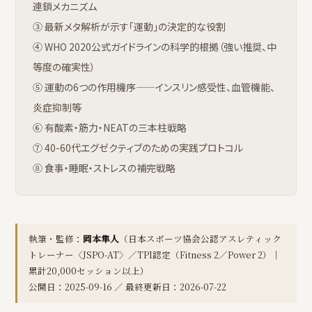
連鎖メカニズム
③ 最新メタ解析が示す「運動」の決定的な役割
④ WHO 2020公式ガイドラインの科学的根拠（強い推奨、中
等度の確実性）
⑤ 運動の6つの作用機序——インスリン感受性、血管機能、
炎症抑制等
⑥ 有酸素・筋力・NEATの三本柱戦略
⑦ 40-60代エグゼクティブのための実践プロトコル
⑧ 食事・睡眠・ストレスの補完戦略
執筆・監修：
岡本隼人
（日本スポーツ協会公認アスレティック
トレーナー〈JSPO-AT〉／TPI認定（Fitness 2／Power 2）｜
累計20,000セッション以上）
公開日：2025-09-16 ／ 最終更新日：2026-07-22