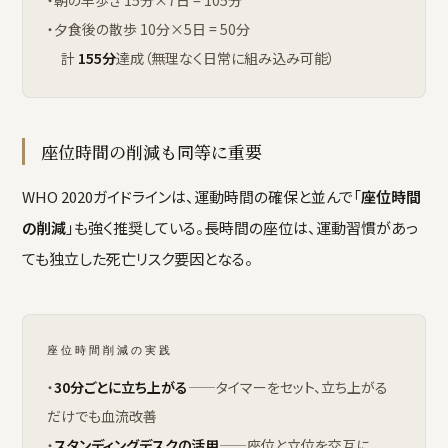
・朝の早歩き 15分×7日 = 105分
・夕食後の散歩 10分×5日 = 50分
計
155分
達成（無理なく日常に組み込み可能）
座位時間の削減も同等に重要
WHO 2020ガイドラインは、運動時間の確保と並んで「
座位時間
の削減
」も強く推奨している。長時間の座位は、運動習慣があっ
ても独立した死亡リスク要因となる。
座位時間削減の実践
・
30分ごとに立ち上がる
——タイマーをセット、立ち上がる
だけでも血流改善
・
スタンディングデスクの活用
——座位と立位を交互に