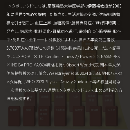
「メタボリックドミノ」は、慶應義塾大学医学部の
伊藤裕教授が2003
年に世界で初めて提唱
した概念だ。生活習慣の変調が内臓脂肪蓄
積を引き起こし、血圧上昇・血糖高値・脂質異常症がほぼ同時期に
発症し、糖尿病・動脈硬化・腎臓病へ進行、最終的に心筋梗塞・脳卒
中・認知症へ至る——伊藤教授によれば、世界の年間死亡者数
5,700万人の7割
がこの連鎖（非感染性疾患）による死亡だ。本記事
では、JSPO-AT × TPI Certified Fitness 2 / Power 2 × NASM-PES
× INDIBA PRO MAXの4資格を持つDisport World代表 岡本隼人が、
伊藤裕教授の原典論文、Weeldreyer et al. 2024（BJSM、約40万人の
メタ解析）、WHO 2020 Physical Activity Guidelines等の検証可能な
一次情報のみに基づき、運動でメタボリックドミノを止める科学的方
法を解説する。