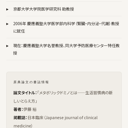
▸
京都大学大学院医学研究科 助教授
▸
2006年 慶應義塾大学医学部内科学（腎臓・内分泌・代謝）教授
に就任
▸
現在：慶應義塾大学名誉教授、同大学予防医療センター特任教
授
原典論文の書誌情報
論文タイトル：
「メタボリックドミノとは——生活習慣病の新
しいとらえ方」
著者：
伊藤 裕
掲載誌：
日本臨床（Japanese journal of clinical
medicine）