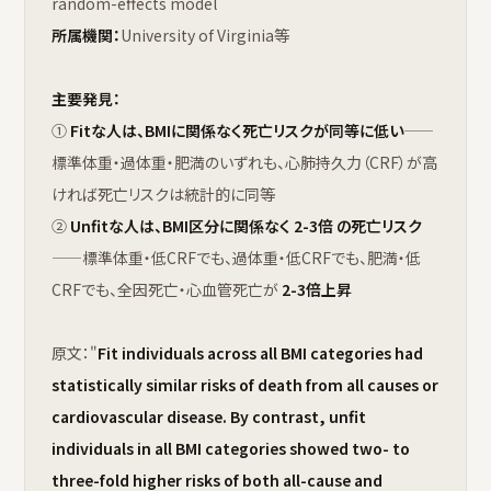
random-effects model
所属機関：
University of Virginia等
主要発見：
①
Fitな人は、BMIに関係なく死亡リスクが同等に低い
——
標準体重・過体重・肥満のいずれも、心肺持久力（CRF）が高
ければ死亡リスクは統計的に同等
②
Unfitな人は、BMI区分に関係なく 2-3倍 の死亡リスク
——標準体重・低CRFでも、過体重・低CRFでも、肥満・低
CRFでも、全因死亡・心血管死亡が
2-3倍上昇
原文："
Fit individuals across all BMI categories had
statistically similar risks of death from all causes or
cardiovascular disease. By contrast, unfit
individuals in all BMI categories showed two- to
three-fold higher risks of both all-cause and