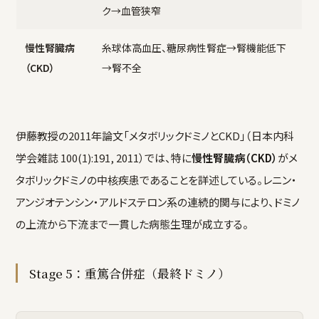
ク→血管狭窄
慢性腎臓病
糸球体高血圧、糖尿病性腎症→腎機能低下
（CKD）
→腎不全
伊藤教授の2011年論文「メタボリックドミノとCKD」（日本内科
学会雑誌 100(1):191, 2011）では、特に
慢性腎臓病（CKD）
がメ
タボリックドミノの中核疾患であることを詳述している。レニン・
アンジオテンシン・アルドステロン系の連続的関与により、ドミノ
の上流から下流まで一貫した病態生理が成立する。
Stage 5：重篤合併症（最終ドミノ）