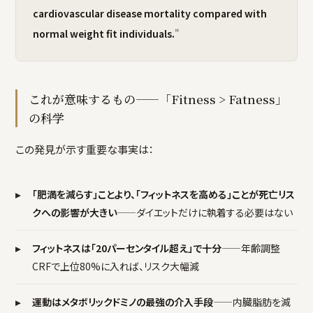
cardiovascular disease mortality compared with
normal weight fit individuals.
"
これが意味するもの——「Fitness > Fatness」
の科学
この発見が示す重要な事実は：
▸
「肥満を減らす」ことより、「フィットネスを高める」ことが死亡リス
クへの影響が大きい
——ダイエットだけに執着する必要はない
▸
フィットネスは「20パーセンタイル超え」で十分
——年齢調整
CRFで上位80%に入れば、リスク大幅減
▸
運動はメタボリックドミノの最強の介入手段
——内臓脂肪を減