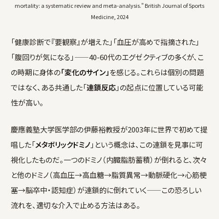
mortality: a systematic review and meta-analysis." British Journal of Sports
Medicine, 2024
「健康診断で『要観察』が増えた」「血圧が高めで指摘された」
「腹回りが気になる」——40-60代のエグゼクティブの多くが、こ
の時期に身体の
「変化のサイン」
を感じる。これらは個別の問題
ではなく、ある共通した「
連鎖反応
」の起点に位置している可能
性が高い。
慶應義塾大学医学部の伊藤裕教授が2003年に世界で初めて提
唱した「
メタボリックドミノ
」という概念は、この連鎖を見事に可
視化したものだ。一つのドミノ（内臓脂肪蓄積）が倒れると、次々
と他のドミノ（高血圧→高血糖→脂質異常→動脈硬化→心筋梗
塞→脳卒中・認知症）が連鎖的に倒れていく——この恐ろしい
流れを、適切な介入で止める方法はある。