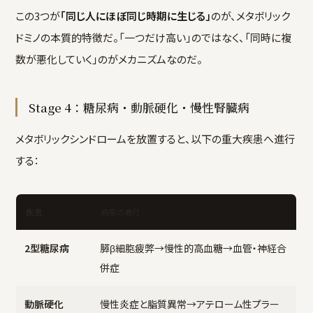
この3つが
「同じ人にほぼ同じ時期に生じる」
のが、メタボリック
ドミノの本質的特徴だ。「一つだけ高い」のではなく、「同時に複
数が悪化していく」のがメカニズムなのだ。
Stage 4：糖尿病・動脈硬化・慢性腎臓病
メタボリックシンドロームを放置すると、以下の重大疾患へ進行
する：
病態の進行
疾患
2型糖尿病
膵β細胞疲弊→慢性的高血糖→血管・神経合
併症
動脈硬化
慢性炎症と脂質異常→アテローム性プラー