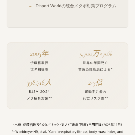
Disport Worldの統合メタボ対策プログラム
2003年
5,700万×70%
伊藤裕教授
世界の年間死亡
世界初提唱
非感染性疾患による*
398,716人
2-3倍
BJSM 2024
運動不足者の
メタ解析対象**
死亡リスク差**
* 出典：伊藤裕教授「メタボリックドミノと"未病"医療」三田評論（2023年11月）
** Weeldreyer NR, et al. "Cardiorespiratory fitness, body mass index, and