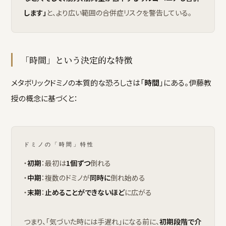
します」
と、より広い範囲の合併症リスクを警告している。
「時間」という決定的な特徴
メタボリックドミノの本質的な恐ろしさは「
時間
」にある。伊藤教
授の概念に基づくと：
ドミノの「時間」特性
・
初期
：最初は
1個ずつ
倒れる
・
中期
：複数のドミノが
同時に
倒れ始める
・
末期
：
止めることができないほど
に広がる
つまり、「気づいた時には手遅れ」になる前に、
初期段階で介