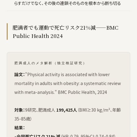
らすだけでなく、その後の連鎖そのものを根本から断ち切る
肥満者でも運動で死亡リスク21%減——BMC
Public Health 2024
肥満成人のメタ解析（独立検証研究）
論文：
"Physical activity is associated with lower
mortality in adults with obesity: a systematic review
with meta-analysis." BMC Public Health, 2024
対象：
9研究、肥満成人
199,425人
（BMI≥30 kg/m²、年齢
35-85歳）
結果：
・
全因死亡リスク 21% 減
（HR: 0.79、95%CI: 0.74-0.84）