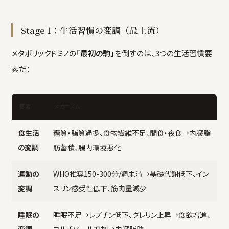
Stage 1：生活習慣の変調（最上流）
メタボリックドミノの
「最初の駒」
を倒すのは、3つの生活習慣要
素だ：
メカニズム
要素
食生活
糖質・脂質過多、食物繊維不足、間食・夜食→内臓脂
の変調
肪蓄積、腸内環境悪化
運動の
WHO推奨150-300分/週未満→基礎代謝低下、イン
変調
スリン感受性低下、筋肉量減少
睡眠の
睡眠不足→レプチン低下、グレリン上昇→食欲増進、