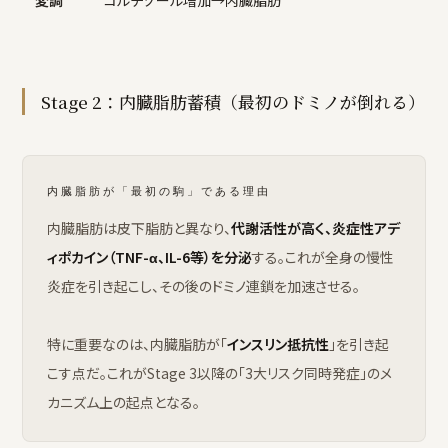
変調
コルチゾール増加→内臓脂肪
Stage 2：内臓脂肪蓄積（最初のドミノが倒れる）
内臓脂肪が「最初の駒」である理由
内臓脂肪は皮下脂肪と異なり、
代謝活性が高く、炎症性アデ
ィポカイン（TNF-α、IL-6等）を分泌
する。これが全身の慢性
炎症を引き起こし、その後のドミノ連鎖を加速させる。
特に重要なのは、内臓脂肪が「
インスリン抵抗性
」を引き起
こす点だ。これがStage 3以降の「3大リスク同時発症」のメ
カニズム上の起点となる。