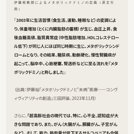
伊藤裕教授によるメタボリックドミノの定義（原文引
用）
「
2003年に生活習慣（食生活、運動、睡眠など）の変調によ
り、体重増加（とくに内臓脂肪の蓄積）が生じ、血圧上昇、食
後血糖高値、脂質異常症（中性脂肪増加、HDLコレステロー
ル低下）が同じ人にほぼ同じ時期に生じ、メタボリックシンド
ロームとなり、その結果、糖尿病、動脈硬化、慢性腎臓病が
起こって、脳卒中、心筋梗塞、腎透析などに至る流れを『メタ
ボリックドミノ』と称しました
」
（出典：伊藤裕「メタボリックドミノと"未病"医療──コンヴ
ィヴィアリティの創造」三田評論、2023年11月）
さらに、
「超高齢社会の現代では、特に、心不全、認知症が大
きな問題であり、また、がん（大腸がん、膵臓がん、子宮がん
など）、そして、筋力、筋肉量が低下するサルコペニアも合併