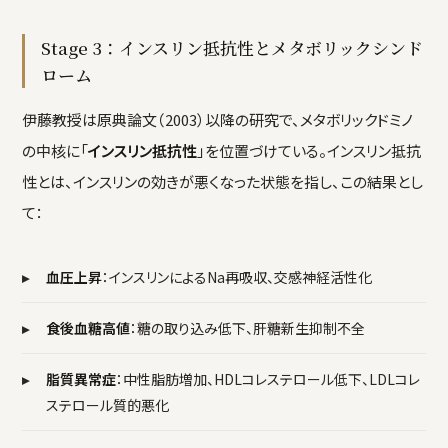
Stage 3：インスリン抵抗性とメタボリックシンド
ローム
伊藤教授は原典論文（2003）以降の研究で、メタボリックドミノ
の中核に「
インスリン抵抗性
」を位置づけている。インスリン抵抗
性とは、インスリンの効きが悪くなった状態を指し、この結果とし
て：
▸
血圧上昇
：インスリンによるNa再吸収、交感神経活性化
▸
食後血糖高値
：糖の取り込み低下、肝糖新生抑制不全
▸
脂質異常症
：中性脂肪増加、HDLコレステロール低下、LDLコレ
ステロール質的悪化