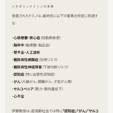
メタボリックドミノの末路
放置されたドミノは、最終的に以下の重篤合併症に到達す
る：
・
心筋梗塞・狭心症
（冠動脈疾患）
・
脳卒中
（脳梗塞・脳出血）
・
腎不全・人工透析
・
糖尿病性網膜症
（失明リスク）
・
糖尿病性神経障害
（下肢切断リスク）
・
認知症
（特に血管性認知症）
・
がん
（大腸がん、膵臓がん、子宮がん等）
・
サルコペニア
（筋力・筋肉量低下）
・
心不全
伊藤教授は、超高齢社会では特に
「認知症」「がん」「サルコ