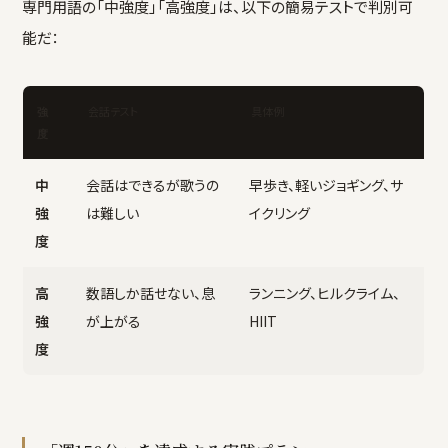
専門用語の「中強度」「高強度」は、以下の簡易テストで判別可
能だ：
会話テスト
具体例
強
度
中
会話はできるが歌うの
早歩き、軽いジョギング、サ
強
は難しい
イクリング
度
高
数語しか話せない、息
ランニング、ヒルクライム、
強
が上がる
HIIT
度