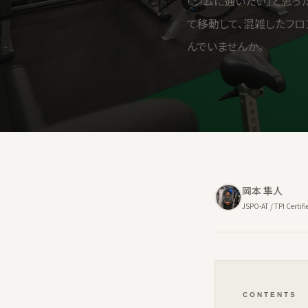
「ジムに通いたい」と思っ
て移動して、混雑したフロ
んでいませんか。
岡本 隼人
JSPO-AT / TPI Certifi
CONTENTS