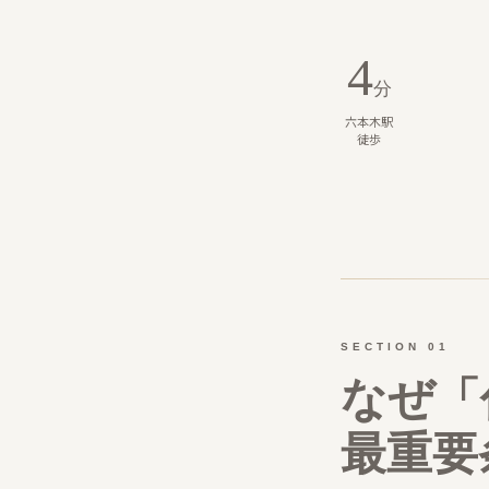
4
分
六本木駅
徒歩
SECTION 01
なぜ「
最重要