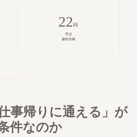
22
時
平日
最終営業
仕事帰りに通える」が
条件なのか