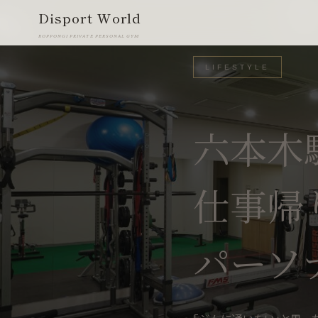
Disport World
ROPPONGI PRIVATE PERSONAL GYM
LIFESTYLE
六本木
仕事帰
パーソ