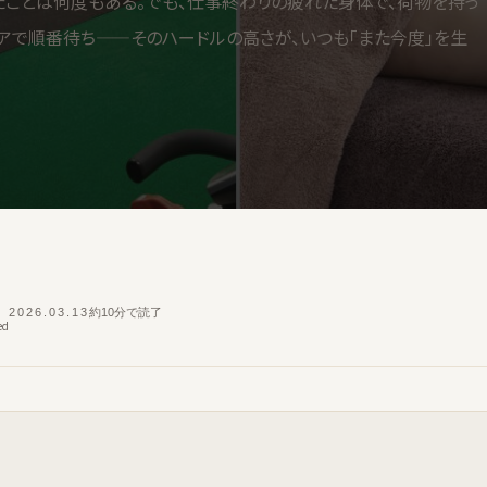
たことは何度もある。でも、仕事終わりの疲れた身体で、荷物を持っ
アで順番待ち——そのハードルの高さが、いつも「また今度」を生
2026.03.13
約10分で読了
ed