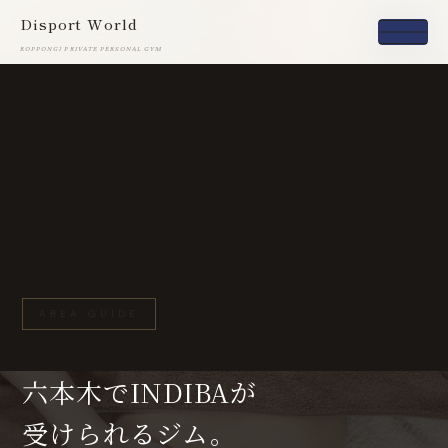
Disport World
Disport World
ROPPONGI PRIVATE PERSONAL GYM
ROPPONGI PRIVATE PERSONAL GYM
AREA GUIDE
六本木でINDIBAが
受けられるジム。