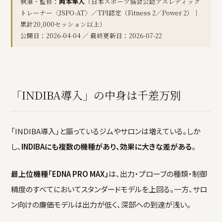
執筆・監修：
岡本隼人
（日本スポーツ協会公認アスレティック
トレーナー〈JSPO-AT〉／TPI認定（Fitness 2／Power 2）｜
累計20,000セッション以上）
公開日：2026-04-04 ／ 最終更新日：2026-07-22
「INDIBA導入」の中身は千差万別
「INDIBA導入」と謳っているジムやサロンは増えている。しか
し、
INDIBAにも複数の機種があり、効果に大きな差がある
。
最上位機種「EDNA PRO MAX」
は、出力・プローブの種類・制御
精度のすべてにおいてスタンダードモデルを上回る。一方、サロ
ン向けの廉価モデルは出力が低く、深部への到達が浅い。