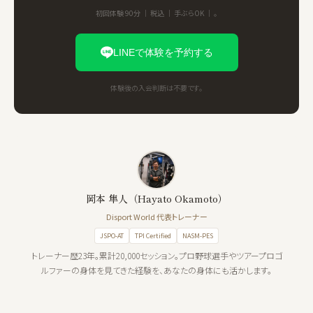
初回体験 90分 ｜ 税込 ｜ 手ぶらOK ｜ 。
LINEで体験を予約する
体験後の入会判断は不要です。
岡本 隼人（Hayato Okamoto）
Disport World 代表トレーナー
JSPO-AT
TPI Certified
NASM-PES
トレーナー歴23年。累計20,000セッション。プロ野球選手やツアープロゴ
ルファーの身体を見てきた経験を、あなたの身体にも活かします。