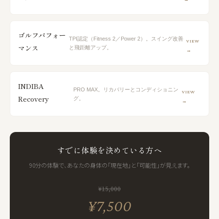
ゴルフパフォー
TPI認定（Fitness 2／Power 2）。スイング改善
VIEW
マンス
と飛距離アップ。
→
INDIBA
PRO MAX。リカバリーとコンディショニン
VIEW
Recovery
グ。
→
すでに体験を決めている方へ
90分の体験で、あなたの身体の「現在地」と「可能性」が見えます。
¥15,000
¥7,500