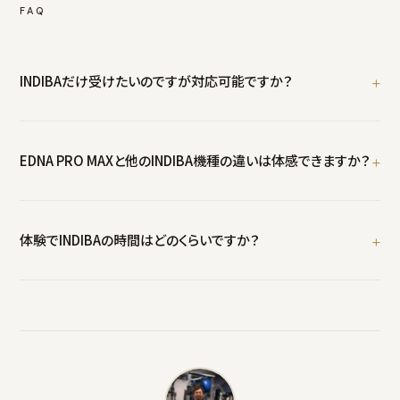
FAQ
INDIBAだけ受けたいのですが対応可能ですか？
はい。INDIBA単体のセッションも可能です。ただし、トレーニングとの
一体運用が最も効果的です。まずは体験で両方を試していただくこ
EDNA PRO MAXと他のINDIBA機種の違いは体感できますか？
とをおすすめします。
はい。出力の違いは深部への温感として体感できます。他のサロンで
INDIBAを受けた経験がある方ほど「全然違う」とおっしゃいます。
体験でINDIBAの時間はどのくらいですか？
初回体験90分の中で約20〜30分をINDIBAに充てます。残りの時間
はカウンセリング・身体チェック・トレーニング体験です。