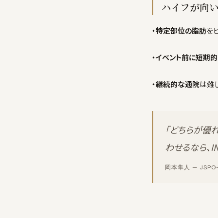
ハイフが向
・特定部位の脂肪
を
・イベント前に短期
・継続的な通院
は難
「どちらが優
わせるなら、I
岡本隼人 — JSPO-AT 