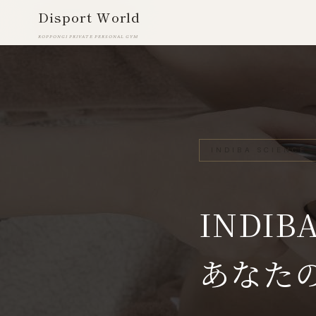
Disport World
Disport World
ROPPONGI PRIVATE PERSONAL GYM
ROPPONGI PRIVATE PERSONAL GYM
INDIBA SCIENCE
INDI
あなた