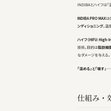
INDIBAとハイフ
INDIBA PRO MAX
は
ンディショニング
。温
ハイフ（HIFU: High-In
技術。目的は
脂肪細
なダメージを与える。
「温める」と「壊す」
仕組み・