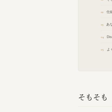
仕
あ
Di
よ
そもそも