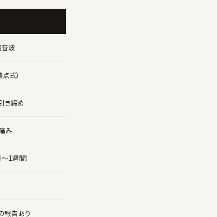
超音波
（焦点式）
引き締め
痛み
日〜1週間）
の報告あり