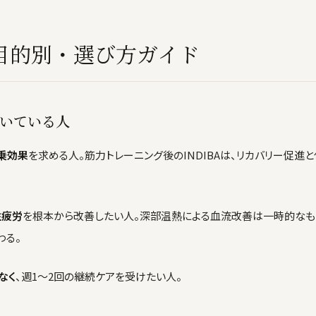
目的別・選び方ガイド
向いている人
乗効果
を求める人。筋力トレーニング後のINDIBAは、リカバリー促進
性疲労
を根本から改善したい人。深部温熱による血流改善は一時的なも
わる。
なく
、週1〜2回の継続ケアを受けたい人。