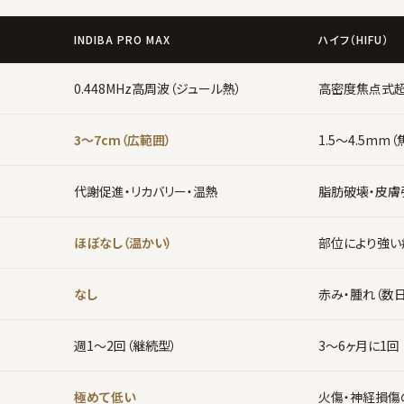
INDIBA PRO MAX
ハイフ（HIFU）
0.448MHz高周波（ジュール熱）
高密度焦点式
3〜7cm（広範囲）
1.5〜4.5mm
代謝促進・リカバリー・温熱
脂肪破壊・皮膚
ほぼなし（温かい）
部位により強い
なし
赤み・腫れ（数
週1〜2回（継続型）
3〜6ヶ月に1回
極めて低い
火傷・神経損傷