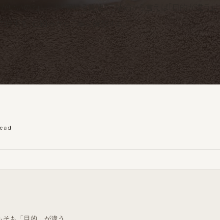
どっちがいいの？」——よく受ける質問だ。結論から言えば「目的が違う」。
の技術を、仕組みから丁寧に解説する。
read
もそも「目的」が違う