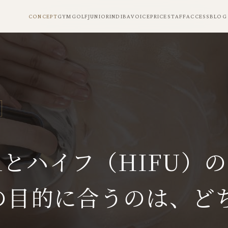
CONCEPT
CONCEPT
GYM
GYM
GOLF
GOLF
JUNIOR
JUNIOR
INDIBA
INDIBA
VOICE
VOICE
PRICE
PRICE
STAFF
ACCESS
ACCESS
BLOG
BLOG
BAとハイフ（HIFU）
の目的に合うのは、ど