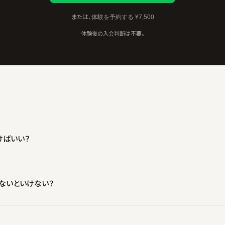
または、
体験を予約する ¥7,500
体験後の入会判断は不要。
けばいい？
ください。タオル・水は用意があります。レンタルウェアもあります。
ないといけない？
る必要は一切ありません。持ち帰って検討いただけます。無理な勧誘は行いま