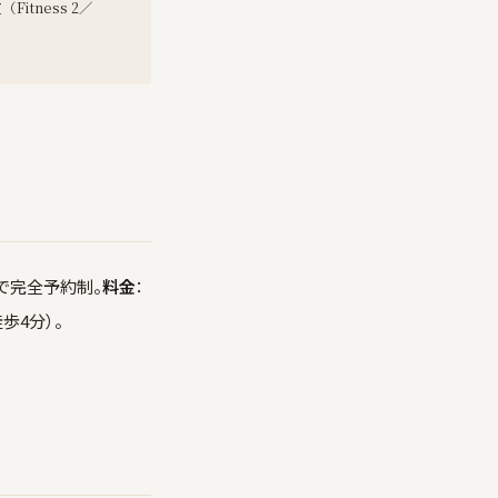
tness 2／
話で完全予約制。
料金
：
徒歩4分）。