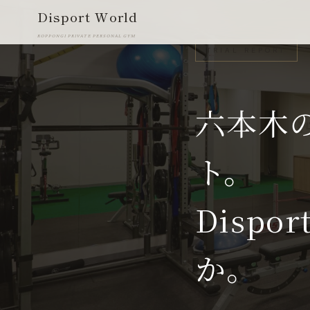
Disport World
ROPPONGI PRIVATE PERSONAL GYM
TRIAL REPORT
六本木
ト。
Dispo
か。