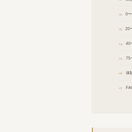
0
2
4
7
体
FA