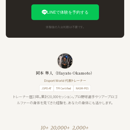
LINEで体験を予約する
体験後の入会判断は不要です。
岡本 隼人（Hayato Okamoto）
Disport World 代表トレーナー
JSPO-AT
TPI Certified
NASM-PES
トレーナー歴23年。累計20,000セッション。プロ野球選手やツアープロゴ
ルファーの身体を見てきた経験を、あなたの身体にも活かします。
10+
20,000+
2,000+