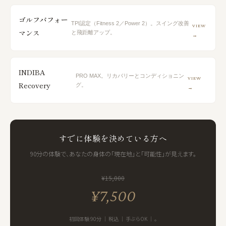
ゴルフパフォー
TPI認定（Fitness 2／Power 2）。スイング改善
VIEW
マンス
と飛距離アップ。
→
INDIBA
PRO MAX。リカバリーとコンディショニン
VIEW
Recovery
グ。
→
すでに体験を決めている方へ
90分の体験で、あなたの身体の「現在地」と「可能性」が見えます。
¥15,000
¥7,500
初回体験 90分 ｜ 税込 ｜ 手ぶらOK ｜ 。