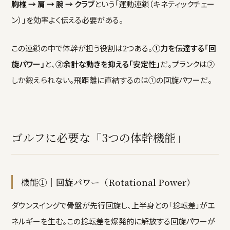
胸椎 → 肩 → 腕 → クラブ
という「運動連鎖（キネティックチェー
ン）」を効率よく伝える必要がある。
この連鎖の中で体幹が担う役割は2つある。
①力を伝達する「回
旋パワー」
と、
②余計な動きを抑える「安定性」
だ。プランクは②
しか鍛えられない。飛距離に直結するのは①の回旋パワーだ。
ゴルフに必要な「3つの体幹機能」
機能①｜回旋パワー（Rotational Power）
ダウンスイングで骨盤が先行回旋し、上半身との「捻転差」がエ
ネルギーを生む。この捻転差を爆発的に解放する回旋パワーが