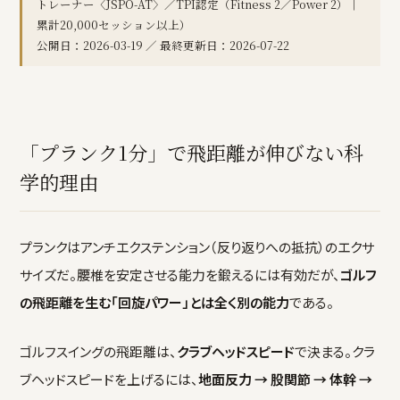
トレーナー〈JSPO-AT〉／TPI認定（Fitness 2／Power 2）｜
累計20,000セッション以上）
公開日：2026-03-19 ／ 最終更新日：2026-07-22
「プランク1分」で飛距離が伸びない科
学的理由
プランクはアンチエクステンション（反り返りへの抵抗）のエクサ
サイズだ。腰椎を安定させる能力を鍛えるには有効だが、
ゴルフ
の飛距離を生む「回旋パワー」とは全く別の能力
である。
ゴルフスイングの飛距離は、
クラブヘッドスピード
で決まる。クラ
ブヘッドスピードを上げるには、
地面反力 → 股関節 → 体幹 →