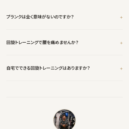
プランクは全く意味がないのですか？
腰椎の安定化には有効です。ただし飛距離アップが目的であれば、
プランク単体では不十分。回旋パワーのトレーニングを優先し、プラ
回旋トレーニングで腰を痛めませんか？
ンクは補助種目として位置づけてください。
正しいフォームで行えば安全です。JSPO-AT認定トレーナーが身体
の状態を確認した上で、適切な負荷と種目を選択します。腰痛歴が
自宅でできる回旋トレーニングはありますか？
ある方も対応可能です。
メディシンボールが1つあれば、ローテーショナルスローのバリエー
ションが可能です。体験時に自宅用メニューもお伝えします。