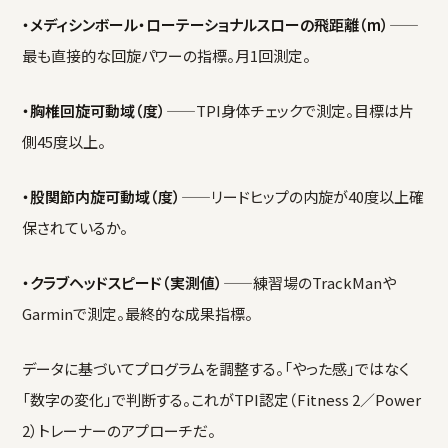
・メディシンボール・ローテーショナルスローの飛距離（m）
——
最も直接的な回旋パワーの指標。月1回測定。
・胸椎回旋可動域（度）
——TPI身体チェックで測定。目標は片
側45度以上。
・股関節内旋可動域（度）
——リードヒップの内旋が40度以上確
保されているか。
・クラブヘッドスピード（実測値）
——練習場のTrackManや
Garminで測定。最終的な成果指標。
データに基づいてプログラムを調整する。「やった感」ではなく
「数字の変化」で判断する。これがTPI認定（Fitness 2／Power
2）トレーナーのアプローチだ。