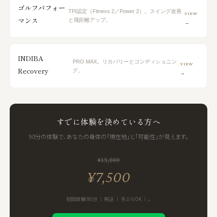
ゴルフパフォー
TPI認定（Fitness 2／Power 2）。スイング改善
VIEW
マンス
と飛距離アップ。
→
INDIBA
PRO MAX。リカバリーとコンディショニン
VIEW
Recovery
グ。
→
すでに体験を決めている方へ
90分の体験で、あなたの身体の「現在地」と「可能性」が見えます。
¥15,000
¥7,500
初回体験 90分 ｜ 税込 ｜ 手ぶらOK ｜ 。