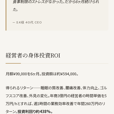
食事制限のストレスがなかった。だから6ヶ月続けられ
た。
— S.K様 40代 CEO
経営者の身体投資ROI
月額¥99,000を6ヶ月。投資額は約¥594,000。
得られるリターン——睡眠の質改善、腰痛改善、体力向上、ゴル
フスコア改善、外見の変化。年商3億円の経営者の時間単価を5
万円/hとすれば、週1時間の業務効率改善で年間260万円のリ
ターン。
投資利回り約438%。