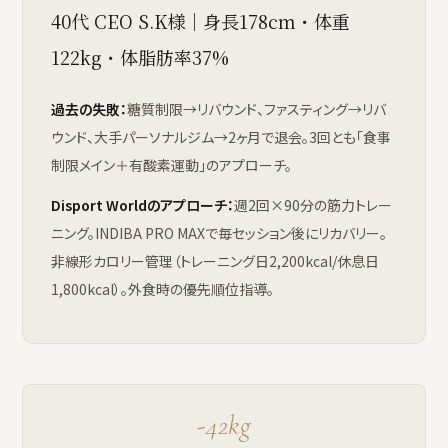
40代 CEO S.K様｜身長178cm・体重
122kg・体脂肪率37%
過去の失敗：
糖質制限→リバウンド、ファスティング→リバ
ウンド、大手パーソナルジム→2ヶ月で退会。3回とも「食事
制限メイン＋有酸素運動」のアプローチ。
Disport Worldのアプローチ：
週2回×90分の筋力トレー
ニング。INDIBA PRO MAXで毎セッション後にリカバリー。
非線形カロリー管理（トレーニング日2,200kcal/休息日
1,800kcal）。外食時の優先順位指導。
-42kg