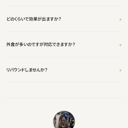
極端な制限は推奨しません。タンパク質量の確保と食事タイミングの
調整が中心。外食が多い方でも実践できる方法を設計します。
どのくらいで効果が出ますか？
週2回＋栄養管理で月1〜2kgの脂肪減少が目安。3ヶ月で明確な変
化を実感される方がほとんどです。
外食が多いのですが対応できますか？
はい。外食のメニュー選びのポイントやタンパク質の優先順位など、
生活に合わせた栄養アドバイスを提供します。
リバウンドしませんか？
筋肉を増やしながら脂肪を落とすので、基礎代謝が維持され、リバウ
ンドしにくい身体になります。