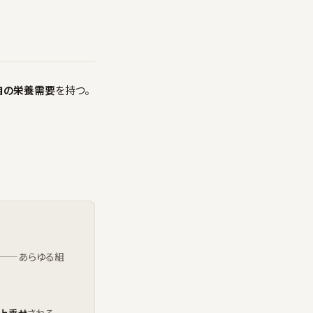
自の栄養需要
を持つ。
脳——あらゆる組