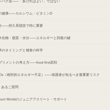
ンパク質——「多ければよい」ではない
の健康——カルシウム・ビタミンD
分——持久系競技で特に重要
水化物・脂質・水分——エネルギーと回復の鍵
事のタイミングと補食の科学
プリメントの考え方——food-first原則
EDs（相対的エネルギー不足）——保護者が知るべき最重要リスク
くあるご質問
sport Worldのジュニアアスリート・サポート