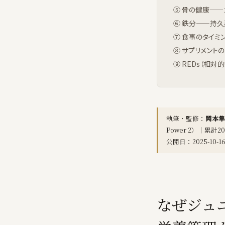
⑤ 骨の健康——
⑥ 鉄分——持
⑦ 食事のタイミ
⑧ サプリメントの考
⑨ REDs（相
執筆・監修：
岡本隼
Power 2）｜累計
公開日：2025-10-1
なぜジュ