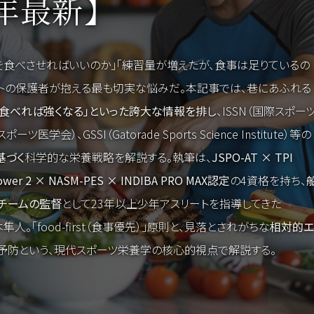
6年最新】
を食べさせればいいのか」「練習量が増えたが、食事は足りているの
トの保護者が抱える最も切実な悩みだ。本記事では、巷にあふれる
を食べれば強くなる」といった誇大な情報を排し
、ISSN（国際スポー
医学会）、GSSI（Gatorade Sports Science Institute）等の
基づく
科学的な栄養戦略を解説する。執筆は、
JSPO-AT × TPI
 / Power 2 × NASM-PES × INDIBA PRO MAX認定
の4資格を持ち、
チームの監督
として23年以上少年アスリートを指導してきた
 岡本隼人。「food-first（食事優先）」原則と、見落とされがちな
相対的エ
予防という、現代スポーツ栄養学の核心的視点で解説する。