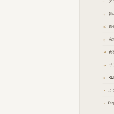
タ
骨
鉄
炭
食
サ
R
よ
Di