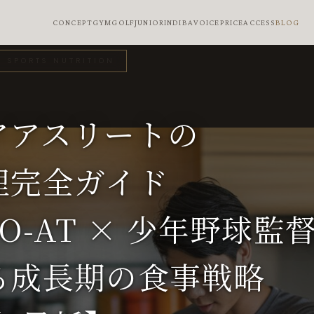
CONCEPT
GYM
GOLF
JUNIOR
INDIBA
VOICE
PRICE
ACCESS
BLOG
× SPORTS NUTRITION
アアスリートの
理完全ガイド
PO-AT × 少年野球監
る成長期の食事戦略