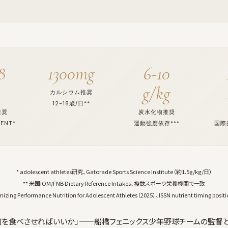
8
1300mg
6-10
g
g/kg
カルシウム推奨
12-18歳/日**
推奨
炭水化物推奨
CENT*
運動強度依存***
国際
* adolescent athletes研究、Gatorade Sports Science Institute（約1.5g/kg/日）
** 米国IOM/FNB Dietary Reference Intakes、複数スポーツ栄養機関で一致
mizing Performance Nutrition for Adolescent Athletes（2025）、ISSN nutrient timing posit
何を食べさせればいいか」——船橋フェニックス少年野球チームの監督と