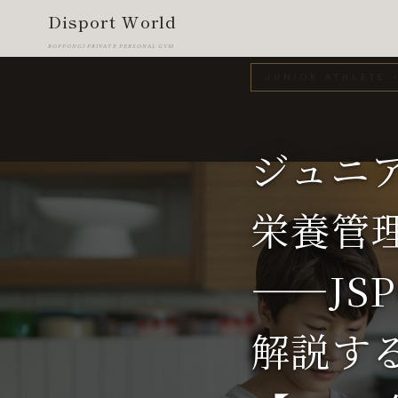
Disport World
ROPPONGI PRIVATE PERSONAL GYM
JUNIOR ATHLETE 
ジュニ
栄養管
——JS
解説す