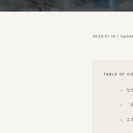
2026.01.16 / Upda
TABLE OF C
な
「
エ