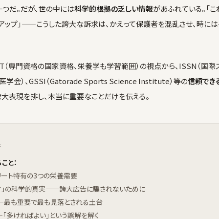
一つだ。だが、世の中には
科学的根拠の乏しい情報
があふれている。「
速アップ」——こうした誇大な訴求は、かえって保護者を混乱させ、時に
-AT（専門資格の国家資格、栄養学も学習範囲）の視点から、ISSN（国際
）、GSSI（Gatorade Sports Science Institute）等の
信頼でき
誇大表現を排し、本当に重要なことだけを伝える。
E
こと：
リート特有の3つの栄養需要
ばす」の科学的真実——誇大広告に騙されないために
——最も重要で最も見落とされる土台
—「多ければよい」という誤解を解く