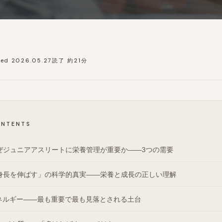
ted 2026.05.27
読了 約21分
ONTENTS
ぜジュニアアスリートに栄養管理が重要か——3つの需要
身長を伸ばす」の科学的真実——栄養と成長の正しい理解
ネルギー——最も重要で最も見落とされる土台