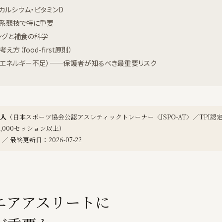
カルシウム・ビタミンD
久系競技で特に重要
ングと補食の科学
え方（food-first原則）
対的エネルギー不足）——保護者が知るべき最重要リスク
人
（日本スポーツ協会公認アスレティックトレーナー〈JSPO-AT〉／TPI認定（Fi
20,000セッション以上）
6 ／ 最終更新日：2026-07-22
ニアアスリートに