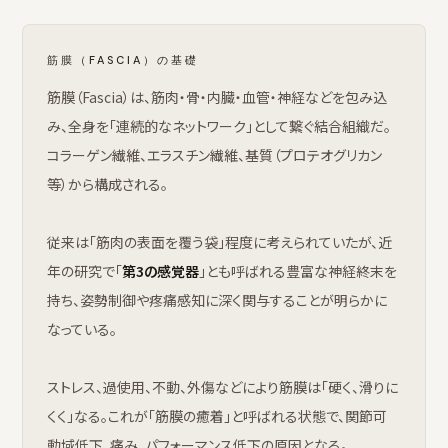
筋膜（FASCIA）の基礎
筋膜（Fascia）は、筋肉・骨・内臓・血管・神経などを包み込
み、全身を「連続的なネットワーク」として繋ぐ結合組織だ。
コラーゲン繊維、エラスチン繊維、基質（プロテオグリカン
等）から構成される。
従来は「筋肉の表面を覆う袋」程度に考えられていたが、近
年の研究で「
第3の感覚器
」とも呼ばれる豊富な神経終末を
持ち、姿勢制御や疼痛感知に深く関与することが明らかに
なっている。
ストレス、過使用、不動、外傷などにより筋膜は「硬く、滑りに
くく」なる。これが「筋膜の癒着」と呼ばれる状態で、関節可
動域低下、痛み、パフォーマンス低下の原因となる。