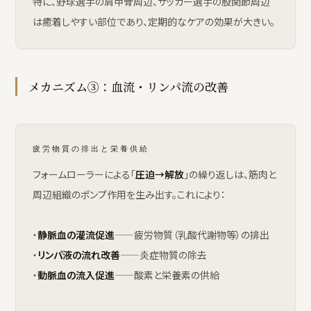
特に、野球選手の肩甲骨周辺、サッカー選手の股関節周辺
は癒着しやすい部位であり、定期的なケアの効果が大きい。
メカニズム③：血流・リンパ流の改善
疲労物質の排出と栄養供給
フォームローラーによる「
圧迫→解放
」の繰り返しは、筋肉と
周辺組織のポンプ作用を生み出す。これにより：
・
静脈血の灌流促進
——疲労物質（乳酸代謝物等）の排出
・
リンパ液の流れ改善
——炎症物質の除去
・
動脈血の流入促進
——酸素と栄養素の供給