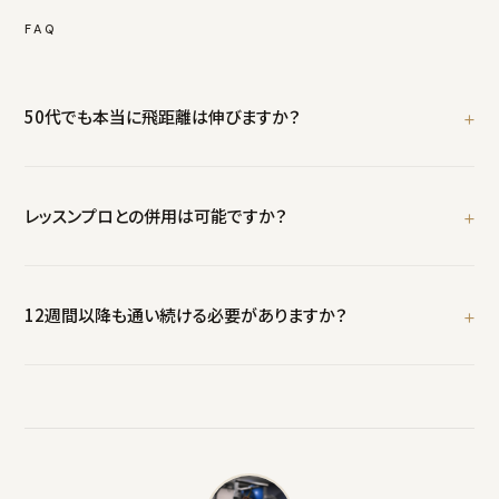
FAQ
50代でも本当に飛距離は伸びますか？
はい。K様のケースのように、可動域の制限が飛距離ロスの原因であ
れば、制限を改善することで飛距離は回復・向上します。もちろん個
レッスンプロとの併用は可能ですか？
人差はありますが、TPI身体チェックで改善の余地があるかどうかは
初回体験で判断できます。
むしろ推奨します。レッスンプロは「スイング技術」、Disport Worldは
「身体の準備」を担当。両方揃って初めて最大の効果が出ます。
12週間以降も通い続ける必要がありますか？
目標を達成した後は、月2〜4回のメンテナンスで可動域とパフォー
マンスを維持できます。K様も現在は月4回ペースで継続されていま
す。