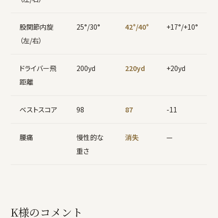
股関節内旋
25°/30°
42°/40°
+17°/+10°
（左/右）
ドライバー飛
200yd
220yd
+20yd
距離
ベストスコア
98
87
-11
腰痛
慢性的な
消失
—
重さ
K様のコメント