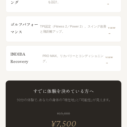
ング
を設計。
→
ゴルフパフォー
TPI認定（Fitness 2／Power 2）。スイング改善
VIEW
マンス
と飛距離アップ。
→
INDIBA
PRO MAX。リカバリーとコンディショニン
VIEW
Recovery
グ。
→
すでに体験を決めている方へ
90分の体験で、あなたの身体の「現在地」と「可能性」が見えます。
¥15,000
¥7,500