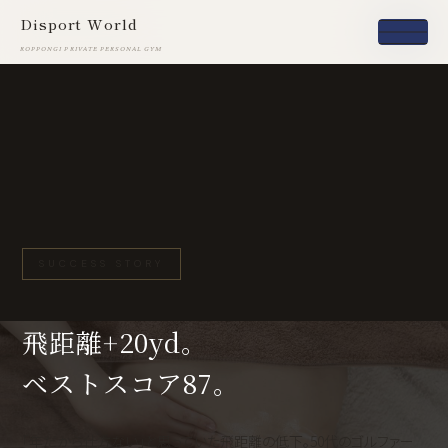
Disport World
Disport World
ROPPONGI PRIVATE PERSONAL GYM
ROPPONGI PRIVATE PERSONAL GYM
SUCCESS STORY
飛距離+20yd。
ベストスコア87。
「年だから仕方ない」と思っていた飛距離の低下。50代のゴルファー