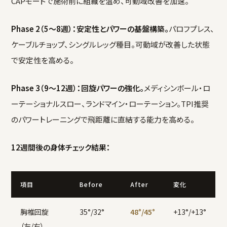
CAPモードで施術前に組織を温め、可動域改善を加速。
Phase 2（5〜8週）：安定性とパワーの基盤構築。
パロフプレス、
ケーブルチョップ、シングルレッグ種目。可動域が改善した状態
で安定性を高める。
Phase 3（9〜12週）：回旋パワーの強化。
メディシンボール・ロ
ーテーショナルスロー、ランドマイン・ローテーション。TPI推奨
のパワートレーニングで飛距離に直結する能力を高める。
12週間後の身体チェック結果：
項目
Before
After
変化
胸椎回旋
35°/32°
48°/45°
+13°/+13°
（左/右）