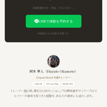
初回体験 90分 ｜ 税込 ｜ 手ぶらOK ｜ 。
LINEで体験を予約する
体験後の入会判断は不要です。
岡本 隼人（Hayato Okamoto）
Disport World 代表トレーナー
JSPO-AT
TPI Certified
NASM-PES
トレーナー歴23年。累計20,000セッション。プロ野球選手やツアープロゴ
ルファーの身体を見てきた経験を、あなたの身体にも活かします。