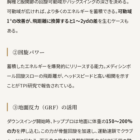
胸椎と股関節の回旋可動域がバックスイングの深さを決める。
可動域が広ければ、より多くのエネルギーを蓄積できる。
可動域
1°の改善が、飛距離に換算すると1〜2ydの差
を生むケースも
ある。
②回旋パワー
蓄積したエネルギーを爆発的にリリースする能力。メディシンボ
ール回旋スローの飛距離が、ヘッドスピードと高い相関を示す
ことがTPI研究で報告されている。
③地面反力（GRF）の活用
ダウンスイング開始時、トッププロは地面に体重の
150〜200%
の力
を押し込む。この力が骨盤回旋を加速し、運動連鎖でクラブ