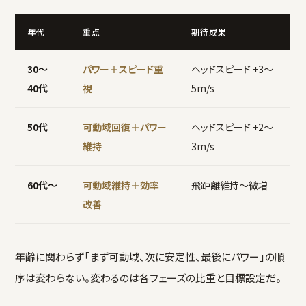
年代
重点
期待成果
30〜
パワー＋スピード重
ヘッドスピード +3〜
40代
視
5m/s
50代
可動域回復＋パワー
ヘッドスピード +2〜
維持
3m/s
60代〜
可動域維持＋効率
飛距離維持〜微増
改善
年齢に関わらず「まず可動域、次に安定性、最後にパワー」の順
序は変わらない。変わるのは各フェーズの比重と目標設定だ。