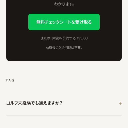
わかります。
無料チェックシートを受け取る
または、
体験を予約する ¥7,500
体験後の入会判断は不要。
FAQ
ゴルフ未経験でも通えますか？
はい。始めたばかりの方こそ、正しい身体の使い方を身につけること
で上達が早まります。