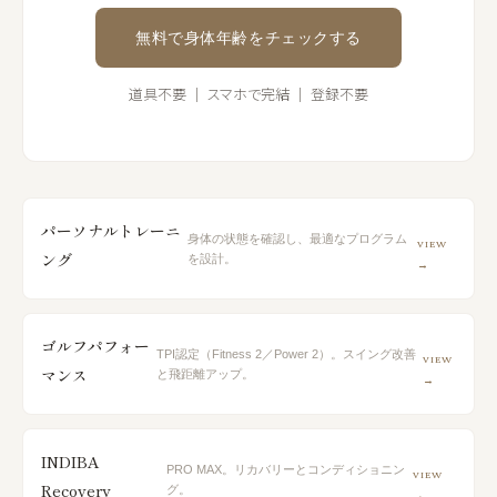
無料で身体年齢をチェックする
道具不要 ｜ スマホで完結 ｜ 登録不要
パーソナルトレーニ
身体の状態を確認し、最適なプログラム
VIEW
ング
を設計。
→
ゴルフパフォー
TPI認定（Fitness 2／Power 2）。スイング改善
VIEW
マンス
と飛距離アップ。
→
INDIBA
PRO MAX。リカバリーとコンディショニン
VIEW
Recovery
グ。
→