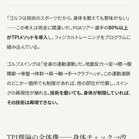
「ゴルフは技術のスポーツだから、身体を鍛えても意味がない」
——この考えは完全に間違いだ。PGAツアー選手の
80%以上
がTPIメソッドを導入
し、フィジカルトレーニングをプログラムに
組み込んでいる。
ゴルフスイングは「全身の連動運動」だ。地面反力→足→膝→股
関節→骨盤→体幹→肩→腕→手→クラブヘッド。この運動連鎖
のどこか一箇所でも制限があれば、他の部位が代償し、スイン
グの再現性が崩れる。
技術を磨いても、身体が制限していれば、
その技術は再現できない。
TPI理論の全体像——身体チェック→改